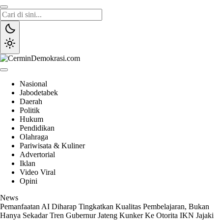
Lewati
ke
konten
CerminDemokrasi.com
Refleksi Kedaulatan Rakyat
Nasional
Jabodetabek
Daerah
Politik
Hukum
Pendidikan
Olahraga
Pariwisata & Kuliner
Advertorial
Iklan
Video Viral
Opini
News
Pemanfaatan AI Diharap Tingkatkan Kualitas Pembelajaran, Bukan
Hanya Sekadar Tren
Gubernur Jateng Kunker Ke Otorita IKN Jajaki