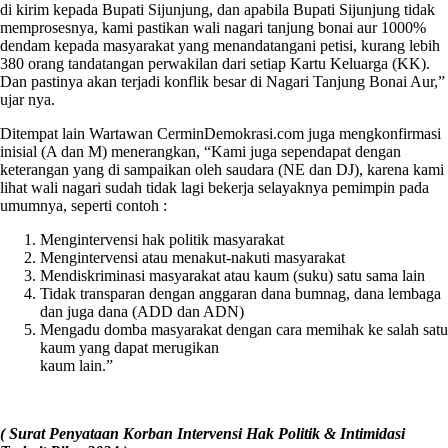
di kirim kepada Bupati Sijunjung, dan apabila Bupati Sijunjung tidak
memprosesnya, kami pastikan wali nagari tanjung bonai aur 1000%
dendam kepada masyarakat yang menandatangani petisi, kurang lebih
380 orang tandatangan perwakilan dari setiap Kartu Keluarga (KK).
Dan pastinya akan terjadi konflik besar di Nagari Tanjung Bonai Aur,”
ujar nya.
Ditempat lain Wartawan CerminDemokrasi.com juga mengkonfirmasi
inisial (A dan M) menerangkan, “Kami juga sependapat dengan
keterangan yang di sampaikan oleh saudara (NE dan DJ), karena kami
lihat wali nagari sudah tidak lagi bekerja selayaknya pemimpin pada
umumnya, seperti contoh :
Mengintervensi hak politik masyarakat
Mengintervensi atau menakut-nakuti masyarakat
Mendiskriminasi masyarakat atau kaum (suku) satu sama lain
Tidak transparan dengan anggaran dana bumnag, dana lembaga
dan juga dana (ADD dan ADN)
Mengadu domba masyarakat dengan cara memihak ke salah satu
kaum yang dapat merugikan
kaum lain.”
( Surat Penyataan Korban Intervensi Hak Politik & Intimidasi