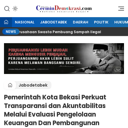
Lewati
ke
Refleksi Kedaulatan Rakyat
CerminDemokrasi.com
konten
NASIONAL
JABODETABEK
DAERAH
POLITIK
HUKU
NEWS
ma Perusahaan Swasta Pembuang Sampah Ilegal
Rap
Jabodetabek
Pemerintah Kota Bekasi Perkuat
Transparansi dan Akuntabilitas
Melalui Evaluasi Pengelolaan
Keuangan Dan Pembangunan