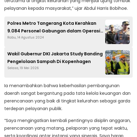
terutama di tingkat kelurahan yang menjadi ujung tombak
pelayanan kepada masyarakat,” ujar Abdul Harris Bobihoe.
Polres Metro Tangerang Kota Kerahkan
9.084 Personel Gabungan dalam Operasi
Rabu, 14 Agustus 2024
Mantap Praja 2024
Wakil Gubernur DKI Jakarta Study Banding
Pengelolaan Sampah Di Kopenhagen
Selasa, 19 Mei 2026
Ia menambahkan bahwa keberhasilan pembangunan
daerah sangat bergantung pada tata kelola keuangan dan
perencanaan yang baik di tingkat kelurahan sebagai garda
terdepan pelayanan publik.
“Saya mengingatkan kembali pentingnya disiplin anggaran,
perencanaan yang matang, pelaporan yang tepat waktu,
serta koordinasi antar instansi yang sinergis. Saya harap