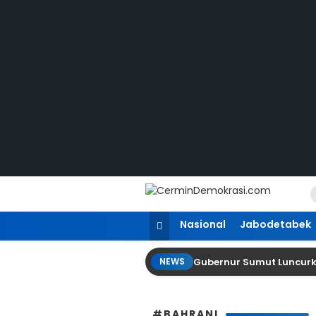
Lewati
ke
konten
CerminDemokrasi.com
Refleksi Kedaulatan Rakyat
Nasional
Jabodetabek
Gubernur Sumut Luncurk
NEWS
#BAHRANI