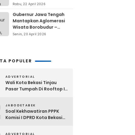
Berdiri Di Atas Lahan Milik
Rabu, 22 April 2026
Warga
Gubernur Jawa Tengah
Mantapkan Aglomerasi
Wisata Borobudur –
Kopeng – Rawa Pening
Senin, 20 April 2026
ITA POPULER
ADVERTORIAL
Wali Kota Bekasi Tinjau
Pasar Tumpah Di Rooftop I
Pasar Baru: Fasilitas Kanopi,
2
Eskalator Hingga Lift Barang
JABODETABEK
Disiapkan Bertahap
Soal Kekhawatiran PPPK
Komisi I DPRD Kota Bekasi
Akan Segera Minta
Klarifikasi OPD Terkait
ADVERTORIAL