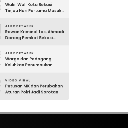
3
Wakil Wali Kota Bekasi
Tinjau Hari Pertama Masuk
Sekolah, Pastikan Kesiapan
4
SMP Negeri Sambut Tahun
JABODETABEK
Ajaran Baru 2026
Rawan Kriminalitas, Ahmadi
Dorong Pemkot Bekasi
Giatkan Patroli Tiga Pilar di
5
Jatiasih
JABODETABEK
Warga dan Pedagang
Keluhkan Penumpukan
Sampah Di Sebrang Pintu
6
Keluar Terminal Induk Bekasi
VIDEO VIRAL
Putusan MK dan Perubahan
Aturan Polri Jadi Sorotan