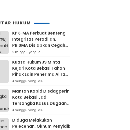
UTAR HUKUM
KPK-MA Perkuat Benteng
Integritas Peradilan,
PRISMA Disiapkan Cegah
Korupsi Sejak Hulu
2 minggu yang lalu
Kuasa Hukum JS Minta
Kejari Kota Bekasi Tahan
Pihak Lain Penerima Aliran
Dana Rp80 Juta
3 minggu yang lalu
Mantan Kabid Disdagperin
Kota Bekasi Jadi
Tersangka Kasus Dugaan
Pungli MCK Pasar
3 minggu yang lalu
Bantargebang
Diduga Melakukan
Pelecehan, Oknum Penyidik