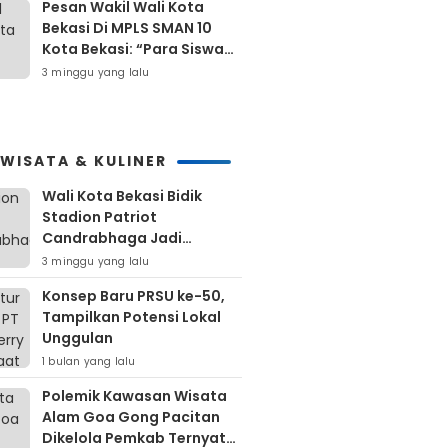
Pesan Wakil Wali Kota
Bekasi Di MPLS SMAN 10
Kota Bekasi: “Para Siswa
Hindari Perilaku Yang
3 minggu yang lalu
Bertentangan Dengan
Norma Masyarakat
Maupun Agama”
IWISATA & KULINER
Wali Kota Bekasi Bidik
Stadion Patriot
Candrabhaga Jadi
Kawasan Sport City Dan
3 minggu yang lalu
Sport Tourism
Konsep Baru PRSU ke-50,
Tampilkan Potensi Lokal
Unggulan
1 bulan yang lalu
Polemik Kawasan Wisata
Alam Goa Gong Pacitan
Dikelola Pemkab Ternyata