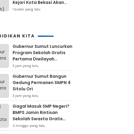
Kejari Kota Bekasi Akan
Dilaporkan
1 bulan yang lalu
DIDIKAN KITA
Gubernur Sumut Luncurkan
Program Sekolah Gratis
Pertama Diwilayah
Kepulauan Nias
3 jam yang lalu
Gubernur Sumut Bangun
Gedung Permanen SMPN 4
Sitolu Ori
3 jam yang lalu
Gagal Masuk SMP Negeri?
BMPS Jamin Rintisan
Sekolah Swasta Gratis
Untuk Masyarakat Kota
2 minggu yang lalu
Bekasi