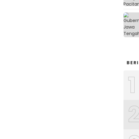
BER
1