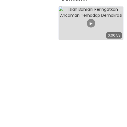
▶
0:00:53