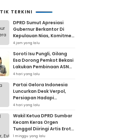
TIK TERKINI
DPRD Sumut Apresiasi
Gubernur Berkantor Di
Kepulauan Nias, Komitmen
Percepatan Pembangunan
4 jam yang lalu
Soroti Isu Pungli, Gilang
Esa Dorong Pemkot Bekasi
Lakukan Pembinaan ASN
Hingga Bentuk Satgas
4 hari yang lalu
Partai Gelora Indonesia
Luncurkan Desk Verpol,
Persiapan Hadapi
Verifikasi KPU Untuk Pemilu
4 hari yang lalu
2029
Wakil Ketua DPRD Sumbar
Kecam Keras Orgen
Tunggal Diiringi Artis Erotis
Di Kuranji
1 minggu yang lalu