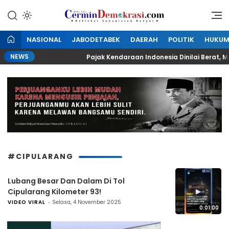
Lewati
ke
Refleksi Kedaulatan Rakyat
CerminDemokrasi.com
konten
NASIONAL
JABODETABEK
DAERAH
POLITIK
HUKU
NEWS
Sekolah
Pajak Kendaraan Indonesia Dinilai Berat, Mal
#CIPULARANG
Lubang Besar Dan Dalam Di Tol
▶
Cipularang Kilometer 93!
VIDEO VIRAL
Selasa, 4 November 2025
0:01:00