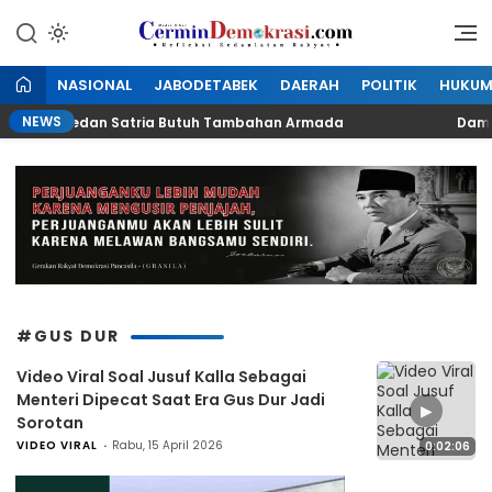
Lewati
ke
Refleksi Kedaulatan Rakyat
CerminDemokrasi.com
konten
NASIONAL
JABODETABEK
DAERAH
POLITIK
HUKU
NEWS
PTD LH Medan Satria Butuh Tambahan Armada
Dampak K
#GUS DUR
Video Viral Soal Jusuf Kalla Sebagai
Menteri Dipecat Saat Era Gus Dur Jadi
▶
Sorotan
VIDEO VIRAL
Rabu, 15 April 2026
0:02:06