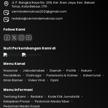
Jl. P. Bangka Raya No. 209, Kel. Aren Jaya, Kec. Bekasi
Timur, Kota Bekasi, 17111
cermindemokrasi2021@gmail.com
redaksi@cermindemokrasi.com
Follow Kami
Ikuti Perkembangan Kami di
Menu Kanal
Nasional
Jabodetabek
Daerah
Politik
Hukum
Pendidikan
Olahraga
Pariwisata & Kuliner
Advertorial
Iklan Banner
Video Viral
Opini
Menu Informasi
Tentang Kami
Redaksi
Kode Etik Jurnalistik
Kebijakan Privasi
Pedoman Media Siber
Pedoman Media Sosial