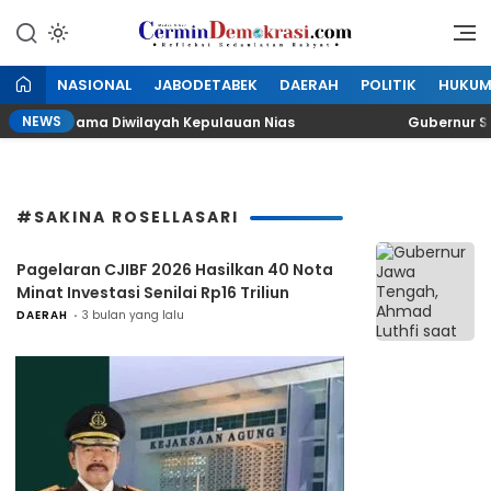
Lewati
ke
Refleksi Kedaulatan Rakyat
CerminDemokrasi.com
konten
NASIONAL
JABODETABEK
DAERAH
POLITIK
HUKU
NEWS
tis Pertama Diwilayah Kepulauan Nias
Gubernur Sumu
#SAKINA ROSELLASARI
Pagelaran CJIBF 2026 Hasilkan 40 Nota
Minat Investasi Senilai Rp16 Triliun
DAERAH
3 bulan yang lalu