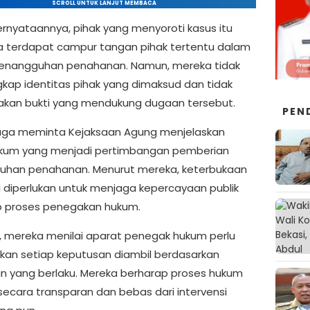
SCROLL UNTUK LANJUT MEMBACA
rnyataannya, pihak yang menyoroti kasus itu
terdapat campur tangan pihak tertentu dalam
enangguhan penahanan. Namun, mereka tidak
ap identitas pihak yang dimaksud dan tidak
kan bukti yang mendukung dugaan tersebut.
PEN
uga meminta Kejaksaan Agung menjelaskan
kum yang menjadi pertimbangan pemberian
han penahanan. Menurut mereka, keterbukaan
i diperlukan untuk menjaga kepercayaan publik
 proses penegakan hukum.
tu, mereka menilai aparat penegak hukum perlu
an setiap keputusan diambil berdasarkan
n yang berlaku. Mereka berharap proses hukum
 secara transparan dan bebas dari intervensi