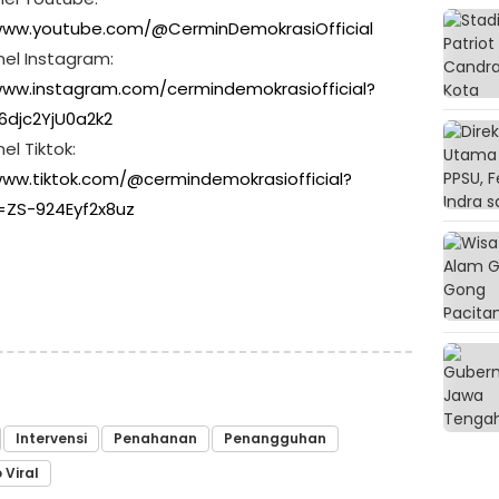
www.youtube.com/@CerminDemokrasiOfficial
nel Instagram:
www.instagram.com/cermindemokrasiofficial?
6djc2YjU0a2k2
el Tiktok:
www.tiktok.com/@cermindemokrasiofficial?
=ZS-924Eyf2x8uz
Intervensi
Penahanan
Penangguhan
 Viral