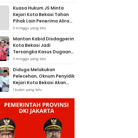
Kuasa Hukum JS Minta
Kejari Kota Bekasi Tahan
Pihak Lain Penerima Aliran
Dana Rp80 Juta
3 minggu yang lalu
Mantan Kabid Disdagperin
Kota Bekasi Jadi
Tersangka Kasus Dugaan
Pungli MCK Pasar
3 minggu yang lalu
Bantargebang
Diduga Melakukan
Pelecehan, Oknum Penyidik
Kejari Kota Bekasi Akan
Dilaporkan
1 bulan yang lalu