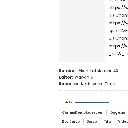
https://
4.) Chan
https://
igsh=ZzF
5.) Chann
https://
_r=1&_t
Sumber:
Akun Tiktok nkriind.3
Editor:
Wawan JP
Reporter:
Kezia Vania Trixie
TAG
CerminDemokrasi.com
Dugaan
Roy Suryo
Suryo
Tifa
Video