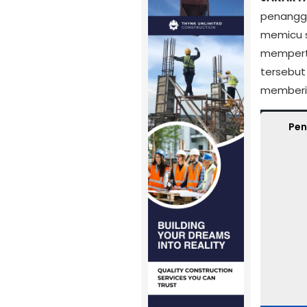
penanggu
memicu s
memperta
tersebu
memberik
Ku
Pen