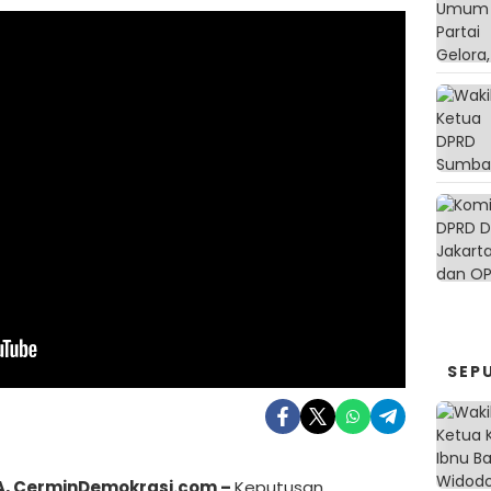
SEP
, CerminDemokrasi.com –
Keputusan