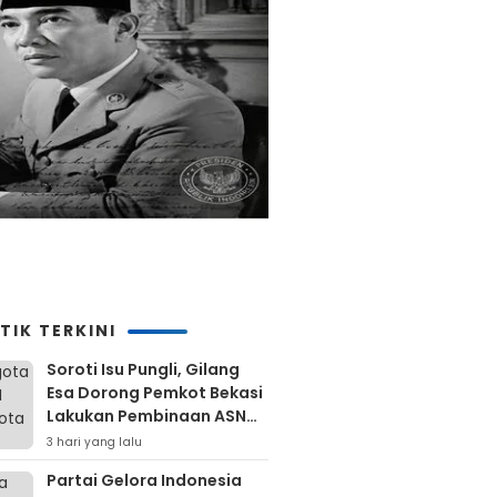
TIK TERKINI
Soroti Isu Pungli, Gilang
Esa Dorong Pemkot Bekasi
Lakukan Pembinaan ASN
Hingga Bentuk Satgas
3 hari yang lalu
Partai Gelora Indonesia