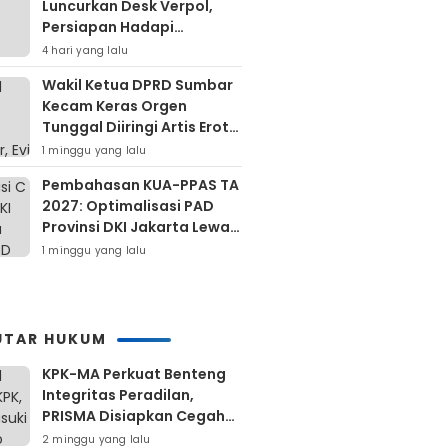
Luncurkan Desk Verpol,
Persiapan Hadapi
Verifikasi KPU Untuk Pemilu
4 hari yang lalu
2029
Wakil Ketua DPRD Sumbar
Kecam Keras Orgen
Tunggal Diiringi Artis Erotis
Di Kuranji
1 minggu yang lalu
Pembahasan KUA-PPAS TA
2027: Optimalisasi PAD
Provinsi DKI Jakarta Lewat
Retribusi Dan Pajak
1 minggu yang lalu
Daerah
UTAR HUKUM
KPK-MA Perkuat Benteng
Integritas Peradilan,
PRISMA Disiapkan Cegah
Korupsi Sejak Hulu
2 minggu yang lalu