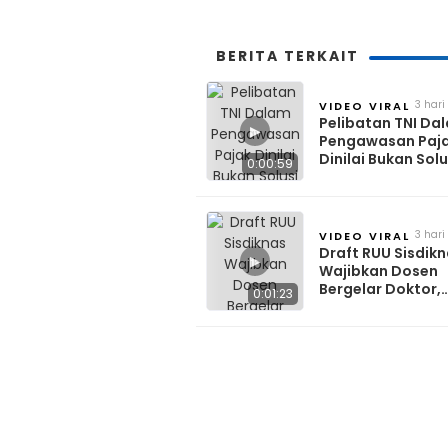
BERITA TERKAIT
3 hari
VIDEO VIRAL
lalu
Pelibatan TNI Da
▶
Pengawasan Paj
Dinilai Bukan Solu
0:00:59
Tingkatkan Kepa
3 hari
VIDEO VIRAL
lalu
Draft RUU Sisdik
▶
Wajibkan Dosen
Bergelar Doktor,
0:01:23
Kesejahteraan Ik
Disorot