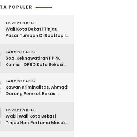
ITA POPULER
ADVERTORIAL
Wali Kota Bekasi Tinjau
Pasar Tumpah Di Rooftop I
Pasar Baru: Fasilitas Kanopi,
2
Eskalator Hingga Lift Barang
JABODETABEK
Disiapkan Bertahap
Soal Kekhawatiran PPPK
Komisi I DPRD Kota Bekasi
Akan Segera Minta
3
Klarifikasi OPD Terkait
JABODETABEK
Rawan Kriminalitas, Ahmadi
Dorong Pemkot Bekasi
Giatkan Patroli Tiga Pilar di
4
Jatiasih
ADVERTORIAL
Wakil Wali Kota Bekasi
Tinjau Hari Pertama Masuk
Sekolah, Pastikan Kesiapan
SMP Negeri Sambut Tahun