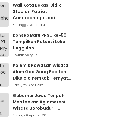
Wali Kota Bekasi Bidik
Stadion Patriot
Candrabhaga Jadi
Kawasan Sport City Dan
3 minggu yang lalu
Sport Tourism
Konsep Baru PRSU ke-50,
Tampilkan Potensi Lokal
Unggulan
1 bulan yang lalu
Polemik Kawasan Wisata
Alam Goa Gong Pacitan
Dikelola Pemkab Ternyata
Berdiri Di Atas Lahan Milik
Rabu, 22 April 2026
Warga
Gubernur Jawa Tengah
Mantapkan Aglomerasi
Wisata Borobudur –
Kopeng – Rawa Pening
Senin, 20 April 2026