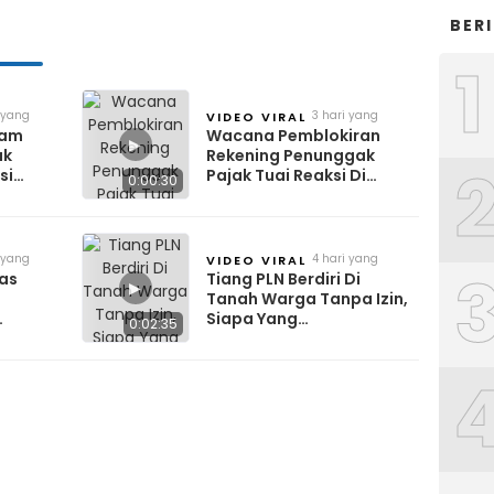
BER
1
 yang
3 hari yang
VIDEO VIRAL
lalu
lam
Wacana Pemblokiran
▶
ak
Rekening Penunggak
si
Pajak Tuai Reaksi Di
0:00:30
tuhan
Media Sosial
 yang
4 hari yang
VIDEO VIRAL
lalu
nas
Tiang PLN Berdiri Di
▶
Tanah Warga Tanpa Izin,
Siapa Yang
0:02:35
ut
Menanggung Biaya
Pemindahan?