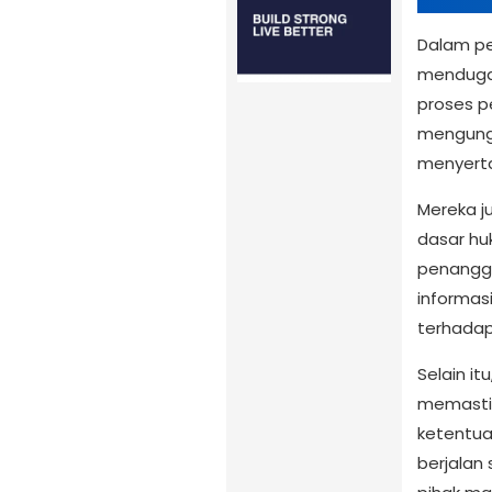
Dalam pe
menduga 
proses p
mengungk
menyerta
Mereka j
dasar hu
penanggu
informas
terhadap
Selain i
memastik
ketentua
berjalan