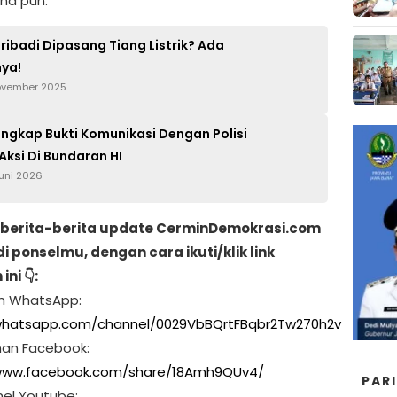
na pun.
ribadi Dipasang Tiang Listrik? Ada
ya!
ovember 2025
Ungkap Bukti Komunikasi Dengan Polisi
 Aksi Di Bundaran HI
Juni 2026
berita-berita update CerminDemokrasi.com
di ponselmu, dengan cara ikuti/klik link
ni 👇:
ran WhatsApp:
/whatsapp.com/channel/0029VbBQrtFBqbr2Tw270h2v
man Facebook:
/www.facebook.com/share/18Amh9QUv4/
PAR
nel Youtube: