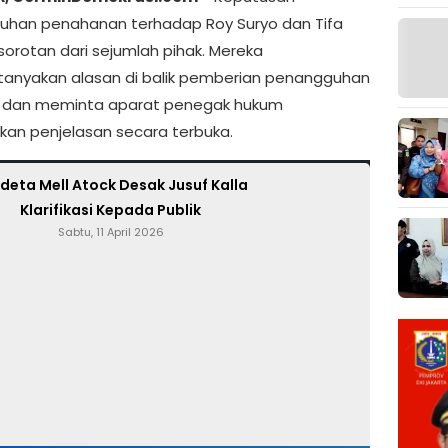
han penahanan terhadap Roy Suryo dan Tifa
orotan dari sejumlah pihak. Mereka
nyakan alasan di balik pemberian penangguhan
t dan meminta aparat penegak hukum
an penjelasan secara terbuka.
njungi Website Resmi Cermin Demokrasi
deta Mell Atock Desak Jusuf Kalla
Klarifikasi Kepada Publik
Sabtu, 11 April 2026