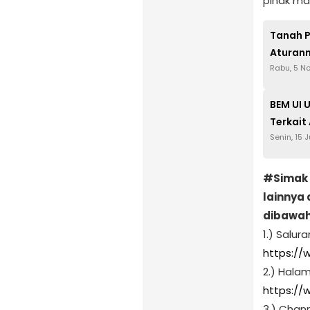
pihak ma
Tanah P
Aturann
Rabu, 5 N
BEM UI 
Terkait
Senin, 15 
#Simak 
lainnya 
dibawah i
1.) Salu
https:/
2.) Hala
https:/
3.) Chan