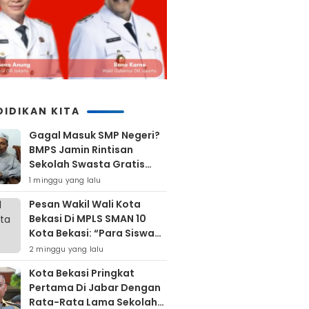
DIDIKAN KITA
Gagal Masuk SMP Negeri?
BMPS Jamin Rintisan
Sekolah Swasta Gratis
Untuk Masyarakat Kota
1 minggu yang lalu
Bekasi
Pesan Wakil Wali Kota
Bekasi Di MPLS SMAN 10
Kota Bekasi: “Para Siswa
Hindari Perilaku Yang
2 minggu yang lalu
Bertentangan Dengan
Kota Bekasi Pringkat
Norma Masyarakat
Pertama Di Jabar Dengan
Maupun Agama”
Rata-Rata Lama Sekolah