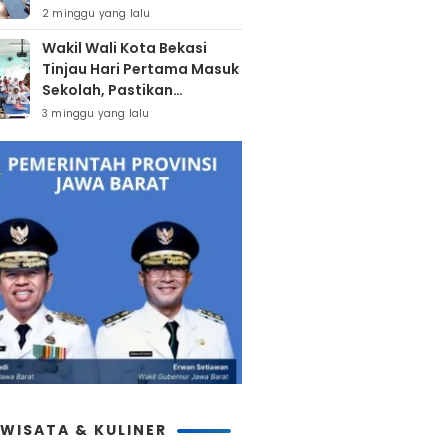
Di Atas 12 Tahun
2 minggu yang lalu
Wakil Wali Kota Bekasi
Tinjau Hari Pertama Masuk
Sekolah, Pastikan
Kesiapan SMP Negeri
3 minggu yang lalu
Sambut Tahun Ajaran Baru
2026
IWISATA & KULINER