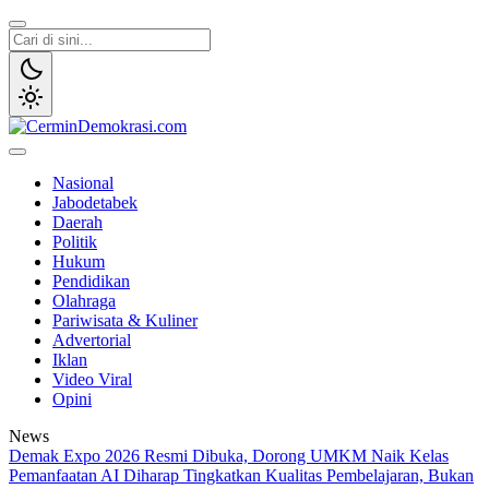
Lewati
ke
konten
CerminDemokrasi.com
Refleksi Kedaulatan Rakyat
Nasional
Jabodetabek
Daerah
Politik
Hukum
Pendidikan
Olahraga
Pariwisata & Kuliner
Advertorial
Iklan
Video Viral
Opini
News
Demak Expo 2026 Resmi Dibuka, Dorong UMKM Naik Kelas
Pemanfaatan AI Diharap Tingkatkan Kualitas Pembelajaran, Bukan