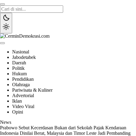
Lewati
ke
konten
CerminDemokrasi.com
Refleksi Kedaulatan Rakyat
Nasional
Jabodetabek
Daerah
Politik
Hukum
Pendidikan
Olahraga
Pariwisata & Kuliner
Advertorial
Iklan
Video Viral
Opini
News
Prabowo Sebut Kecerdasan Bukan dari Sekolah
Pajak Kendaraan
Indonesia Dinilai Berat, Malaysia dan Timor Leste Jadi Pembanding