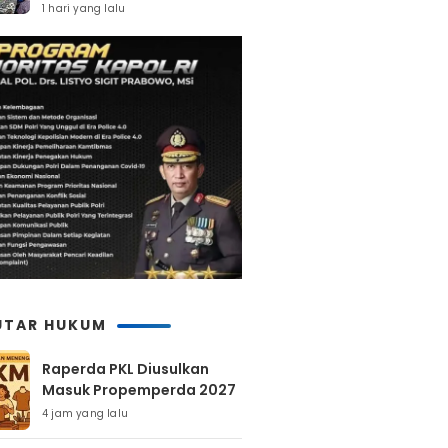
Percepatan Pembangunan
1 hari yang lalu
UTAR HUKUM
Raperda PKL Diusulkan
Masuk Propemperda 2027
4 jam yang lalu