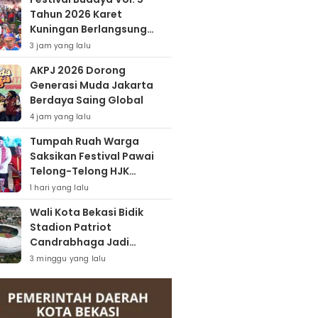
Tahun 2026 Karet
Kuningan Berlangsung
Meriah
3 jam yang lalu
AKPJ 2026 Dorong
Generasi Muda Jakarta
Berdaya Saing Global
4 jam yang lalu
Tumpah Ruah Warga
Saksikan Festival Pawai
Telong-Telong HJK
Padang ke-357
1 hari yang lalu
Wali Kota Bekasi Bidik
Stadion Patriot
Candrabhaga Jadi
Kawasan Sport City Dan
3 minggu yang lalu
Sport Tourism