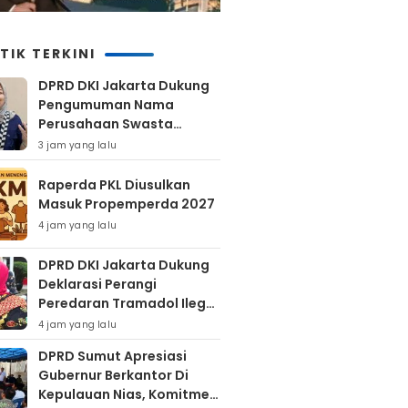
TIK TERKINI
DPRD DKI Jakarta Dukung
Pengumuman Nama
Perusahaan Swasta
Pembuang Sampah Ilegal
3 jam yang lalu
Raperda PKL Diusulkan
Masuk Propemperda 2027
4 jam yang lalu
DPRD DKI Jakarta Dukung
Deklarasi Perangi
Peredaran Tramadol Ilegal
Untuk Lindungi Generasi
4 jam yang lalu
Muda
DPRD Sumut Apresiasi
Gubernur Berkantor Di
Kepulauan Nias, Komitmen