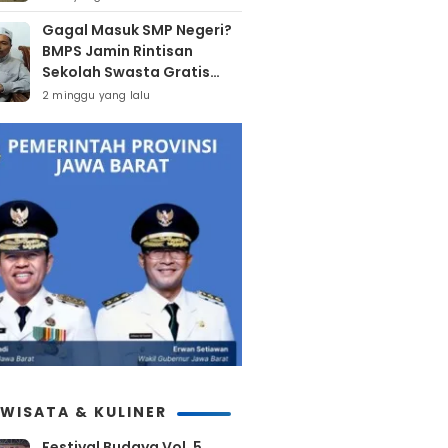
Gagal Masuk SMP Negeri?
BMPS Jamin Rintisan
Sekolah Swasta Gratis
Untuk Masyarakat Kota
2 minggu yang lalu
Bekasi
IWISATA & KULINER
Festival Budaya Vol. 5