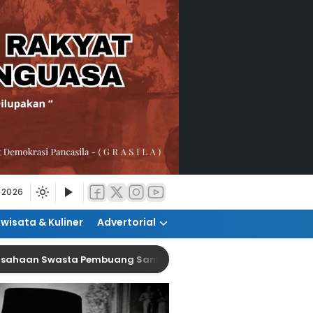
 2026
iwisata & Kuliner
Advertorial
Swasta Pembuang Sampah Ilegal
Raperda PKL D