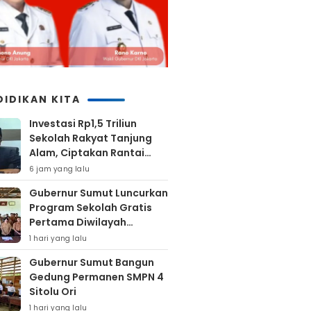
DIDIKAN KITA
Investasi Rp1,5 Triliun
Sekolah Rakyat Tanjung
Alam, Ciptakan Rantai
Ekonomi Jangka Panjang
6 jam yang lalu
Gubernur Sumut Luncurkan
Program Sekolah Gratis
Pertama Diwilayah
Kepulauan Nias
1 hari yang lalu
Gubernur Sumut Bangun
Gedung Permanen SMPN 4
Sitolu Ori
1 hari yang lalu