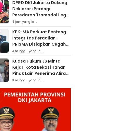
DPRD DKI Jakarta Dukung
Deklarasi Perangi
Peredaran Tramadol Ilegal
Untuk Lindungi Generasi
4 jam yang lalu
Muda
KPK-MA Perkuat Benteng
Integritas Peradilan,
PRISMA Disiapkan Cegah
Korupsi Sejak Hulu
3 minggu yang lalu
Kuasa Hukum JS Minta
Kejari Kota Bekasi Tahan
Pihak Lain Penerima Aliran
Dana Rp80 Juta
3 minggu yang lalu