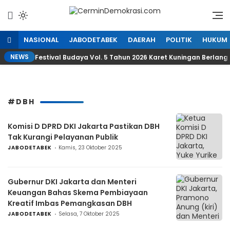
Lewati
ke
Refleksi Kedaulatan Rakyat
CerminDemokrasi.com
konten
NASIONAL
JABODETABEK
DAERAH
POLITIK
HUKUM
NEWS
Festival Budaya Vol. 5 Tahun 2026 Karet Kuningan Berlan
#DBH
Komisi D DPRD DKI Jakarta Pastikan DBH
Tak Kurangi Pelayanan Publik
JABODETABEK
Kamis, 23 Oktober 2025
Gubernur DKI Jakarta dan Menteri
Keuangan Bahas Skema Pembiayaan
Kreatif Imbas Pemangkasan DBH
JABODETABEK
Selasa, 7 Oktober 2025