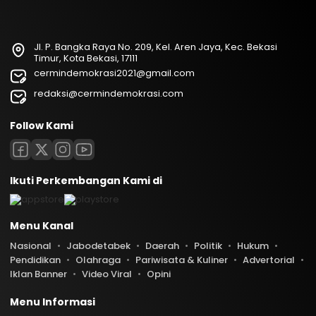
Jl. P. Bangka Raya No. 209, Kel. Aren Jaya, Kec. Bekasi
Timur, Kota Bekasi, 17111
cermindemokrasi2021@gmail.com
redaksi@cermindemokrasi.com
Follow Kami
Ikuti Perkembangan Kami di
Menu Kanal
Nasional
Jabodetabek
Daerah
Politik
Hukum
Pendidikan
Olahraga
Pariwisata & Kuliner
Advertorial
Iklan Banner
Video Viral
Opini
Menu Informasi