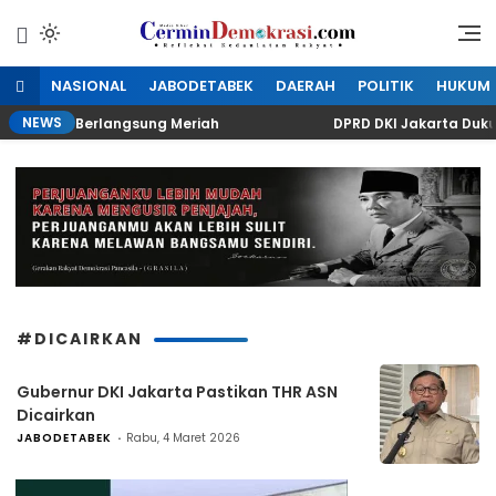
Lewati
ke
Refleksi Kedaulatan Rakyat
CerminDemokrasi.com
konten
NASIONAL
JABODETABEK
DAERAH
POLITIK
HUKUM
NEWS
Kuningan Berlangsung Meriah
DPRD DKI Jakarta Dukun
#DICAIRKAN
Gubernur DKI Jakarta Pastikan THR ASN
Dicairkan
JABODETABEK
Rabu, 4 Maret 2026