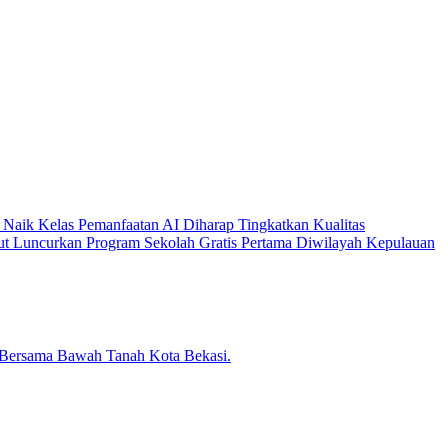
Naik Kelas
Pemanfaatan AI Diharap Tingkatkan Kualitas
t Luncurkan Program Sekolah Gratis Pertama Diwilayah Kepulauan