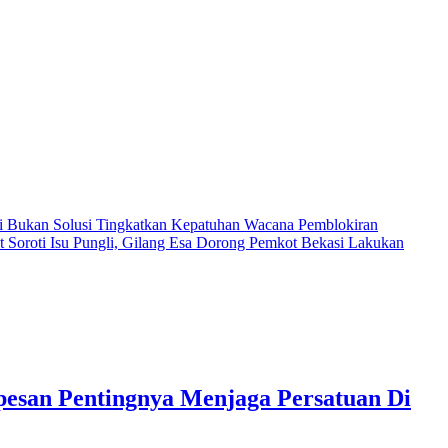
i Bukan Solusi Tingkatkan Kepatuhan
Wacana Pemblokiran
ot
Soroti Isu Pungli, Gilang Esa Dorong Pemkot Bekasi Lakukan
san Pentingnya Menjaga Persatuan Di