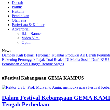
Daerah
Politik
Hukum
Pendidikan
Olahraga
Pariwisata & Kuliner
Advertorial
Iklan Banner
Video Viral
Opini
News
Dampak Kali Bekasi Tercemar, Kualitas Produksi Air Bersih Perumda
Rekening Penunggak Pajak Tuai Reaksi Di Media Sosial
Draft RUU S
Pembinaan ASN Hingga Bentuk Satgas
#Festival Kebangsaan GEMA KAMPUS
Dalam Festival Kebangsaan GEMA KAMPU
Tengah Perbedaan