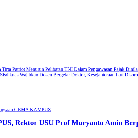
 Tirta Patriot Menurun
Pelibatan TNI Dalam Pengawasan Pajak Dinila
isdiknas Wajibkan Dosen Bergelar Doktor, Kesejahteraan Ikut Disor
S, Rektor USU Prof Muryanto Amin Berpe