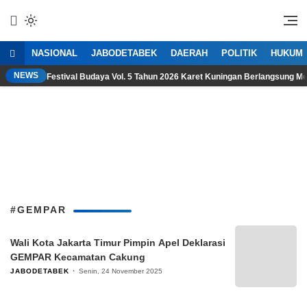
Lewati
ke
Refleksi Kedaulatan Rakyat
CerminDemokrasi.com
konten
NASIONAL
JABODETABEK
DAERAH
POLITIK
HUKUM
NEWS
Festival Budaya Vol. 5 Tahun 2026 Karet Kuningan Berlangsung M
#GEMPAR
Wali Kota Jakarta Timur Pimpin Apel Deklarasi
GEMPAR Kecamatan Cakung
JABODETABEK
Senin, 24 November 2025