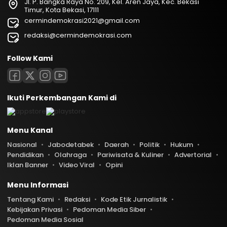
Jl. P. Bangka Raya No. 209, Kel. Aren Jaya, Kec. Bekasi
Timur, Kota Bekasi, 17111
cermindemokrasi2021@gmail.com
redaksi@cermindemokrasi.com
Follow Kami
Ikuti Perkembangan Kami di
Menu Kanal
Nasional
Jabodetabek
Daerah
Politik
Hukum
Pendidikan
Olahraga
Pariwisata & Kuliner
Advertorial
Iklan Banner
Video Viral
Opini
Menu Informasi
Tentang Kami
Redaksi
Kode Etik Jurnalistik
Kebijakan Privasi
Pedoman Media Siber
Pedoman Media Sosial