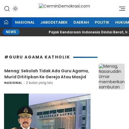
Lewati
ke
Refleksi Kedaulatan Rakyat
CerminDemokrasi.com
konten
NASIONAL
JABODETABEK
DAERAH
POLITIK
HUKU
NEWS
Sekolah
Pajak Kendaraan Indonesia Dinilai Berat, Mal
#GURU AGAMA KATHOLIK
Menag: Sekolah Tidak Ada Guru Agama,
Murid Dititipkan Ke Gereja Atau Masjid
NASIONAL
2 bulan yang lalu