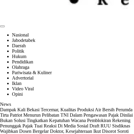
CerminDemokrasi.com
Refleksi Kedaulatan Rakyat
Nasional
Jabodetabek
Daerah
Politik
Hukum
Pendidikan
Olahraga
Pariwisata & Kuliner
Advertorial
Iklan
Video Viral
Opini
News
Dampak Kali Bekasi Tercemar, Kualitas Produksi Air Bersih Perumda
Tirta Patriot Menurun
Pelibatan TNI Dalam Pengawasan Pajak Dinilai
Bukan Solusi Tingkatkan Kepatuhan
Wacana Pemblokiran Rekening
Penunggak Pajak Tuai Reaksi Di Media Sosial
Draft RUU Sisdiknas
Wajibkan Dosen Bergelar Doktor, Kesejahteraan Ikut Disorot
Soroti