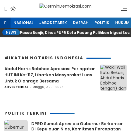
Lewati
ke
Refleksi Kedaulatan Rakyat
CerminDemokrasi.com
konten
NASIONAL
JABODETABEK
DAERAH
POLITIK
HUKUM
NEWS
Pasca Banjir, Dinas PUPR Kota Padang Pulihkan Irigasi Sa
#IKATAN NOTARIS INDONESIA
Abdul Harris Bobihoe Apresiasi Peringatan
HUT INI Ke-117, Libatkan Masyarakat Luas
Untuk Olahraga Bersama
ADVERTORIAL
Minggu, 13 Juli 2025
POLITIK TERKINI
DPRD Sumut Apresiasi Gubernur Berkantor
Di Kepulauan Nias, Komitmen Percepatan