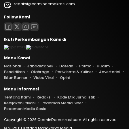
redaksi@cermindemokrasi.com
Follow Kami
Ikuti Perkembangan Kami di
Menu Kanal
Nasional
Jabodetabek
Daerah
Politik
Hukum
Pendidikan
Olahraga
Pariwisata & Kuliner
Advertorial
Iklan Banner
Video Viral
Opini
Menu Informasi
Tentang Kami
Redaksi
Kode Etik Jurnalistik
Kebijakan Privasi
Pedoman Media Siber
Pedoman Media Sosial
Copyright © 2026 CerminDemokrasi.com. All rights reserved.
© 2025 PT Ketada Mahakarya Media