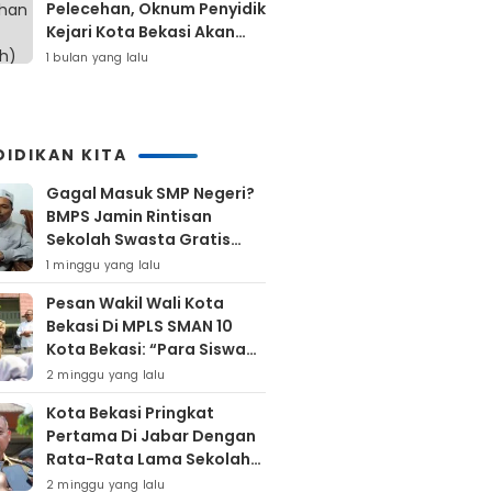
Pelecehan, Oknum Penyidik
Kejari Kota Bekasi Akan
Dilaporkan
1 bulan yang lalu
DIDIKAN KITA
Gagal Masuk SMP Negeri?
BMPS Jamin Rintisan
Sekolah Swasta Gratis
Untuk Masyarakat Kota
1 minggu yang lalu
Bekasi
Pesan Wakil Wali Kota
Bekasi Di MPLS SMAN 10
Kota Bekasi: “Para Siswa
Hindari Perilaku Yang
2 minggu yang lalu
Bertentangan Dengan
Kota Bekasi Pringkat
Norma Masyarakat
Pertama Di Jabar Dengan
Maupun Agama”
Rata-Rata Lama Sekolah
Di Atas 12 Tahun
2 minggu yang lalu