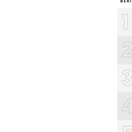
BER
1