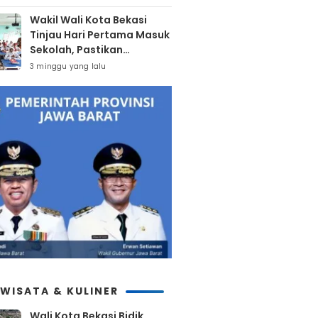
Wakil Wali Kota Bekasi
Tinjau Hari Pertama Masuk
Sekolah, Pastikan
Kesiapan SMP Negeri
3 minggu yang lalu
Sambut Tahun Ajaran Baru
2026
IWISATA & KULINER
Wali Kota Bekasi Bidik