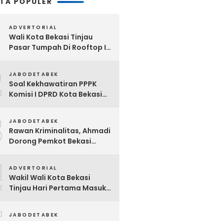
ITA POPULER
ADVERTORIAL
Wali Kota Bekasi Tinjau
Pasar Tumpah Di Rooftop I
Pasar Baru: Fasilitas Kanopi,
2
Eskalator Hingga Lift Barang
JABODETABEK
Disiapkan Bertahap
Soal Kekhawatiran PPPK
Komisi I DPRD Kota Bekasi
Akan Segera Minta
3
Klarifikasi OPD Terkait
JABODETABEK
Rawan Kriminalitas, Ahmadi
Dorong Pemkot Bekasi
Giatkan Patroli Tiga Pilar di
4
Jatiasih
ADVERTORIAL
Wakil Wali Kota Bekasi
Tinjau Hari Pertama Masuk
Sekolah, Pastikan Kesiapan
SMP Negeri Sambut Tahun
JABODETABEK
Ajaran Baru 2026