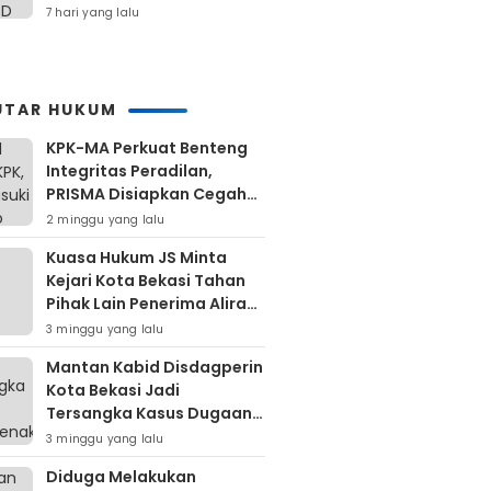
Retribusi Dan Pajak
7 hari yang lalu
Daerah
UTAR HUKUM
KPK-MA Perkuat Benteng
Integritas Peradilan,
PRISMA Disiapkan Cegah
Korupsi Sejak Hulu
2 minggu yang lalu
Kuasa Hukum JS Minta
Kejari Kota Bekasi Tahan
Pihak Lain Penerima Aliran
Dana Rp80 Juta
3 minggu yang lalu
Mantan Kabid Disdagperin
Kota Bekasi Jadi
Tersangka Kasus Dugaan
Pungli MCK Pasar
3 minggu yang lalu
Bantargebang
Diduga Melakukan