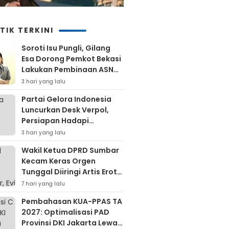
TIK TERKINI
Soroti Isu Pungli, Gilang
Esa Dorong Pemkot Bekasi
Lakukan Pembinaan ASN
Hingga Bentuk Satgas
3 hari yang lalu
Partai Gelora Indonesia
Luncurkan Desk Verpol,
Persiapan Hadapi
Verifikasi KPU Untuk Pemilu
3 hari yang lalu
2029
Wakil Ketua DPRD Sumbar
Kecam Keras Orgen
Tunggal Diiringi Artis Erotis
Di Kuranji
7 hari yang lalu
Pembahasan KUA-PPAS TA
2027: Optimalisasi PAD
Provinsi DKI Jakarta Lewat