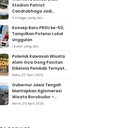
Stadion Patriot
Candrabhaga Jadi
Kawasan Sport City Dan
3 minggu yang lalu
Sport Tourism
Konsep Baru PRSU ke-50,
Tampilkan Potensi Lokal
Unggulan
1 bulan yang lalu
Polemik Kawasan Wisata
Alam Goa Gong Pacitan
Dikelola Pemkab Ternyata
Berdiri Di Atas Lahan Milik
Rabu, 22 April 2026
Warga
Gubernur Jawa Tengah
Mantapkan Aglomerasi
Wisata Borobudur –
Kopeng – Rawa Pening
Senin, 20 April 2026