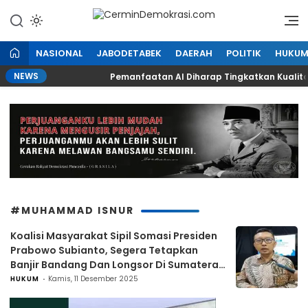
Lewati
ke
Refleksi Kedaulatan Rakyat
CerminDemokrasi.com
konten
NASIONAL
JABODETABEK
DAERAH
POLITIK
HUKU
NEWS
 Kelas
Pemanfaatan AI Diharap Tingkatkan Kualitas 
#MUHAMMAD ISNUR
Koalisi Masyarakat Sipil Somasi Presiden
Prabowo Subianto, Segera Tetapkan
Banjir Bandang Dan Longsor Di Sumatera
Sebagai Bencana Nasional
HUKUM
Kamis, 11 Desember 2025