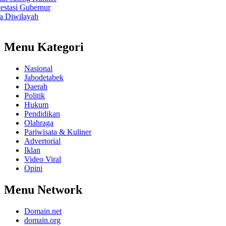
si
Gubernur
wilayah
Menu Kategori
Nasional
Jabodetabek
Daerah
Politik
Hukum
Pendidikan
Olahraga
Pariwisata & Kuliner
Advertorial
Iklan
Video Viral
Opini
Menu Network
Domain.net
domain.org