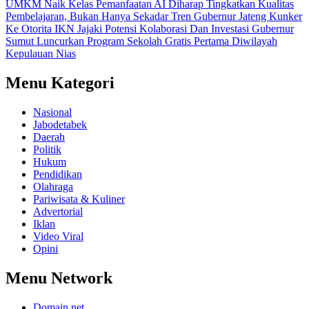
UMKM Naik Kelas
Pemanfaatan AI Diharap Tingkatkan Kualitas
Pembelajaran, Bukan Hanya Sekadar Tren
Gubernur Jateng Kunker
Ke Otorita IKN Jajaki Potensi Kolaborasi Dan Investasi
Gubernur
Sumut Luncurkan Program Sekolah Gratis Pertama Diwilayah
Kepulauan Nias
Menu Kategori
Nasional
Jabodetabek
Daerah
Politik
Hukum
Pendidikan
Olahraga
Pariwisata & Kuliner
Advertorial
Iklan
Video Viral
Opini
Menu Network
Domain.net