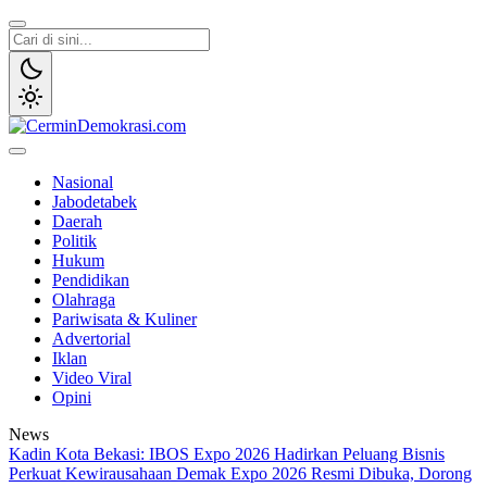
Lewati
ke
konten
CerminDemokrasi.com
Refleksi Kedaulatan Rakyat
Nasional
Jabodetabek
Daerah
Politik
Hukum
Pendidikan
Olahraga
Pariwisata & Kuliner
Advertorial
Iklan
Video Viral
Opini
News
Kadin Kota Bekasi: IBOS Expo 2026 Hadirkan Peluang Bisnis
Perkuat Kewirausahaan
Demak Expo 2026 Resmi Dibuka, Dorong