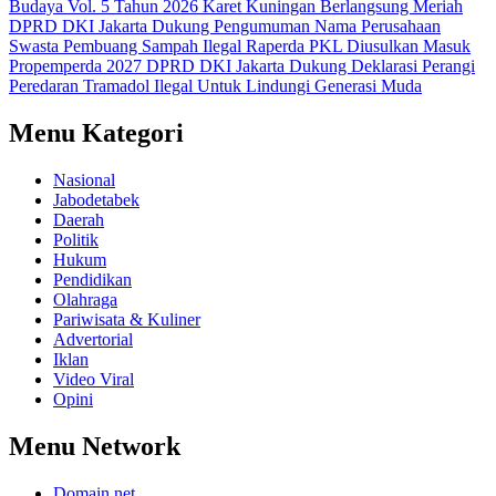
Budaya Vol. 5 Tahun 2026 Karet Kuningan Berlangsung Meriah
DPRD DKI Jakarta Dukung Pengumuman Nama Perusahaan
Swasta Pembuang Sampah Ilegal
Raperda PKL Diusulkan Masuk
Propemperda 2027
DPRD DKI Jakarta Dukung Deklarasi Perangi
Peredaran Tramadol Ilegal Untuk Lindungi Generasi Muda
Menu Kategori
Nasional
Jabodetabek
Daerah
Politik
Hukum
Pendidikan
Olahraga
Pariwisata & Kuliner
Advertorial
Iklan
Video Viral
Opini
Menu Network
Domain.net