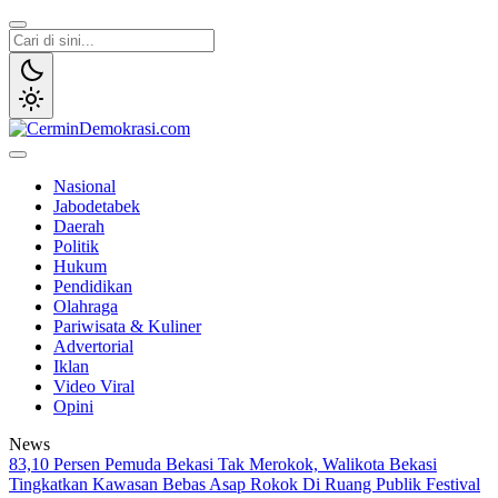
Lewati
ke
konten
CerminDemokrasi.com
Refleksi Kedaulatan Rakyat
Nasional
Jabodetabek
Daerah
Politik
Hukum
Pendidikan
Olahraga
Pariwisata & Kuliner
Advertorial
Iklan
Video Viral
Opini
News
83,10 Persen Pemuda Bekasi Tak Merokok, Walikota Bekasi
Tingkatkan Kawasan Bebas Asap Rokok Di Ruang Publik
Festival