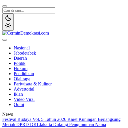
Lewati
ke
konten
CerminDemokrasi.com
Refleksi Kedaulatan Rakyat
Nasional
Jabodetabek
Daerah
Politik
Hukum
Pendidikan
Olahraga
Pariwisata & Kuliner
Advertorial
Iklan
Video Viral
Opini
News
Festival Budaya Vol. 5 Tahun 2026 Karet Kuningan Berlangsung
Meriah
DPRD DKI Jakarta Dukung Pengumuman Nama