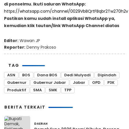
di ponselmu. Ikuti saluran WhatsApp:
https://whatsapp.com/channel/0029VbBQrtFBqbr2Tw270h2v
Pastikan kamu sudah install aplikasi WhatsApp ya,
kemudian klik tautan/link WhatsApp Channel diatas
Editor:
Wawan JP
Reporter:
Denny Prakoso
TAG
ASN
BOS
Dana BOS
Dedi Mulyadi
Dipindah
Gubernur
Gubernur Jabar
Jabar
OPD
P3K
Produktif
SMA
SMK
TPP
BERITA TERKAIT
DAERAH
20 jam yang lalu