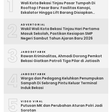
1
Wali Kota Bekasi Tinjau Pasar Tumpah Di
Rooftop I Pasar Baru: Fasilitas Kanopi,
Eskalator Hingga Lift Barang Disiapkan
Bertahap
2
ADVERTORIAL
Wakil Wali Kota Bekasi Tinjau Hari Pertama
Masuk Sekolah, Pastikan Kesiapan SMP
Negeri Sambut Tahun Ajaran Baru 2026
3
JABODETABEK
Rawan Kriminalitas, Ahmadi Dorong Pemkot
Bekasi Giatkan Patroli Tiga Pilar di Jatiasih
4
JABODETABEK
Warga dan Pedagang Keluhkan Penumpukan
Sampah Di Sebrang Pintu Keluar Terminal
Induk Bekasi
5
VIDEO VIRAL
Putusan MK dan Perubahan Aturan Polri Jadi
Sorotan