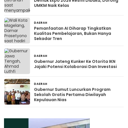
Demak Expo 2026 Resmi Dibuka, Dorong
UMKM Naik Kelas
DAERAH
20 jam yang lalu
Pemanfaatan AI Diharap Tingkatkan
Kualitas Pembelajaran, Bukan Hanya
Sekadar Tren
DAERAH
21 jam yang lalu
Gubernur Jateng Kunker Ke Otorita IKN
Jajaki Potensi Kolaborasi Dan Investasi
DAERAH
24 jam yang lalu
Gubernur Sumut Luncurkan Program
Sekolah Gratis Pertama Diwilayah
Kepulauan Nias