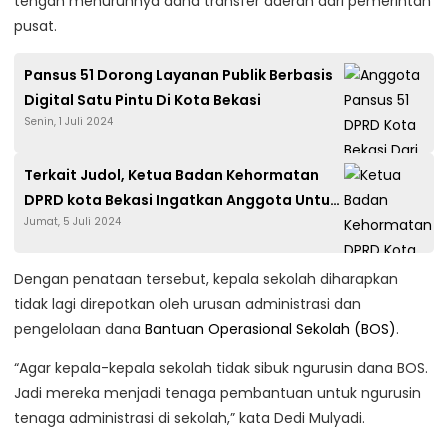
tengah menurunnya dana transfer daerah dari pemerintah
pusat.
Pansus 51 Dorong Layanan Publik Berbasis
Digital Satu Pintu Di Kota Bekasi
Senin, 1 Juli 2024
Terkait Judol, Ketua Badan Kehormatan
DPRD kota Bekasi Ingatkan Anggota Untuk
Jumat, 5 Juli 2024
Menjaga Marwah Dan Kehormatan
Dengan penataan tersebut, kepala sekolah diharapkan
tidak lagi direpotkan oleh urusan administrasi dan
pengelolaan dana
Bantuan Operasional Sekolah (BOS)
.
“Agar kepala-kepala sekolah tidak sibuk ngurusin dana BOS.
Jadi mereka menjadi tenaga pembantuan untuk ngurusin
tenaga administrasi di sekolah,” kata Dedi Mulyadi.