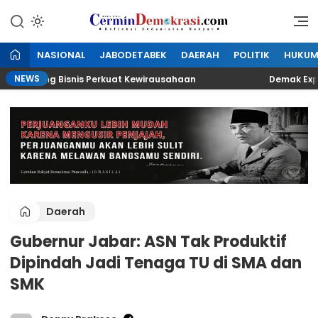
Lewati
ke
Refleksi Kedaulatan Rakyat
CerminDemokrasi.com
konten
NASIONAL
JABODETABEK
DAERAH
POLITIK
HUKU
NEWS
n Peluang Bisnis Perkuat Kewirausahaan
Demak Expo 20
Daerah
Gubernur Jabar: ASN Tak Produktif
Dipindah Jadi Tenaga TU di SMA dan
SMK