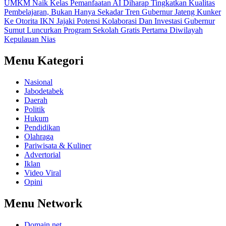
UMKM Naik Kelas
Pemanfaatan AI Diharap Tingkatkan Kualitas
Pembelajaran, Bukan Hanya Sekadar Tren
Gubernur Jateng Kunker
Ke Otorita IKN Jajaki Potensi Kolaborasi Dan Investasi
Gubernur
Sumut Luncurkan Program Sekolah Gratis Pertama Diwilayah
Kepulauan Nias
Menu Kategori
Nasional
Jabodetabek
Daerah
Politik
Hukum
Pendidikan
Olahraga
Pariwisata & Kuliner
Advertorial
Iklan
Video Viral
Opini
Menu Network
Domain.net