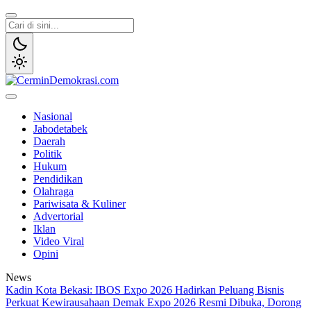
Lewati
ke
konten
CerminDemokrasi.com
Refleksi Kedaulatan Rakyat
Nasional
Jabodetabek
Daerah
Politik
Hukum
Pendidikan
Olahraga
Pariwisata & Kuliner
Advertorial
Iklan
Video Viral
Opini
News
Kadin Kota Bekasi: IBOS Expo 2026 Hadirkan Peluang Bisnis
Perkuat Kewirausahaan
Demak Expo 2026 Resmi Dibuka, Dorong