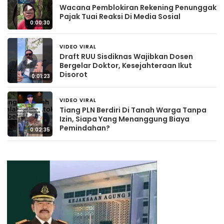
▶
Wacana Pemblokiran Rekening Penunggak
Pajak Tuai Reaksi Di Media Sosial
0:00:30
VIDEO VIRAL
3 hari yang lalu
Draft RUU Sisdiknas Wajibkan Dosen
▶
Bergelar Doktor, Kesejahteraan Ikut
Disorot
0:01:23
VIDEO VIRAL
4 hari yang lalu
Tiang PLN Berdiri Di Tanah Warga Tanpa
▶
Izin, Siapa Yang Menanggung Biaya
Pemindahan?
0:02:35