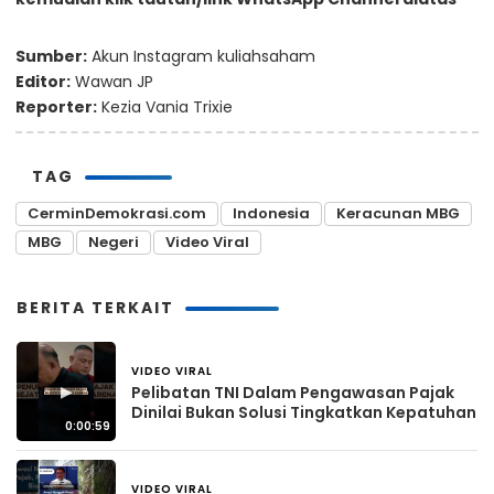
Sumber:
Akun Instagram kuliahsaham
Editor:
Wawan JP
Reporter:
Kezia Vania Trixie
TAG
CerminDemokrasi.com
Indonesia
Keracunan MBG
MBG
Negeri
Video Viral
BERITA TERKAIT
VIDEO VIRAL
3 hari yang lalu
▶
Pelibatan TNI Dalam Pengawasan Pajak
Dinilai Bukan Solusi Tingkatkan Kepatuhan
0:00:59
VIDEO VIRAL
3 hari yang lalu