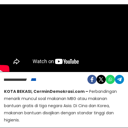
Kunjungi Website Resmi Cermin Demokrasi
KOTA BEKASI, CerminDemokrasi.com –
Perbandingan
menarik muncul soal makanan MBG atau makanan
KOSPI Serahkan Kesimpulan Gugatan
bantuan gratis di tiga negara Asia. Di Cina dan Korea,
Anggaran MBG Ke MK
makanan bantuan disajikan dengan standar tinggi dan
Senin, 20 Juli 2026
higienis.