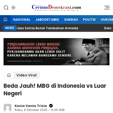
Lewati
ke
Refleksi Kedaulatan Rakyat
CerminDemokrasi.com
konten
NASIONAL
JABODETABEK
DAERAH
POLITIK
HUKU
NEWS
D LH Medan Satria Butuh Tambahan Armada
Dampak Kal
Video Viral
Beda Jauh! MBG di Indonesia vs Luar
Negeri
Kezia Vania Trixie
Rabu, 8 Oktober 2025 - 13:35 WIB