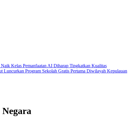
Naik Kelas
Pemanfaatan AI Diharap Tingkatkan Kualitas
t Luncurkan Program Sekolah Gratis Pertama Diwilayah Kepulauan
g Negara