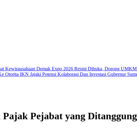
uat Kewirausahaan
Demak Expo 2026 Resmi Dibuka, Dorong UMKM 
e Otorita IKN Jajaki Potensi Kolaborasi Dan Investasi
Gubernur Sumu
 Pajak Pejabat yang Ditanggun