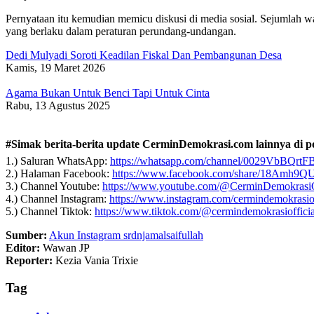
Pernyataan itu kemudian memicu diskusi di media sosial. Sejumlah wa
yang berlaku dalam peraturan perundang-undangan.
Dedi Mulyadi Soroti Keadilan Fiskal Dan Pembangunan Desa
Kamis, 19 Maret 2026
Agama Bukan Untuk Benci Tapi Untuk Cinta
Rabu, 13 Agustus 2025
#Simak berita-berita update CerminDemokrasi.com lainnya di pon
1.) Saluran WhatsApp:
https://whatsapp.com/channel/0029VbBQrt
2.) Halaman Facebook:
https://www.facebook.com/share/18Amh9Q
3.) Channel Youtube:
https://www.youtube.com/@CerminDemokrasiO
4.) Channel Instagram:
https://www.instagram.com/cermindemokrasi
5.) Channel Tiktok:
https://www.tiktok.com/@cermindemokrasioffi
Sumber:
Akun Instagram srdnjamalsaifullah
Editor:
Wawan JP
Reporter:
Kezia Vania Trixie
Tag