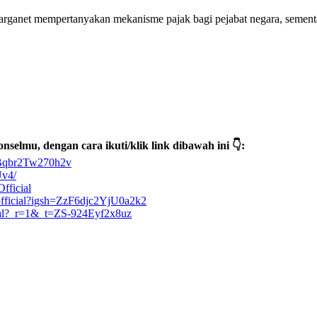
rganet mempertanyakan mekanisme pajak bagi pejabat negara, sementara 
selmu, dengan cara ikuti/klik link dibawah ini 👇:
FBqbr2Tw270h2v
Uv4/
fficial
official?igsh=ZzF6djc2YjU0a2k2
cial?_r=1&_t=ZS-924Eyf2x8uz