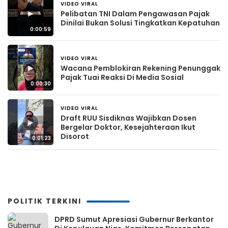
VIDEO VIRAL
4 hari yang lalu
▶
Pelibatan TNI Dalam Pengawasan Pajak
Dinilai Bukan Solusi Tingkatkan Kepatuhan
0:00:59
VIDEO VIRAL
4 hari yang lalu
▶
Wacana Pemblokiran Rekening Penunggak
Pajak Tuai Reaksi Di Media Sosial
0:00:30
VIDEO VIRAL
4 hari yang lalu
Draft RUU Sisdiknas Wajibkan Dosen
▶
Bergelar Doktor, Kesejahteraan Ikut
Disorot
0:01:23
POLITIK TERKINI
DPRD Sumut Apresiasi Gubernur Berkantor