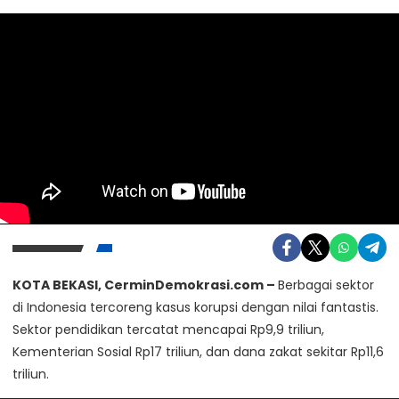
Kunjungi Website Resmi Cermin Demokrasi
KOTA BEKASI, CerminDemokrasi.com –
Berbagai sektor
di Indonesia tercoreng kasus korupsi dengan nilai fantastis.
Pidato Soekarno Tentang Netralitas TNI
Sektor pendidikan tercatat mencapai Rp9,9 triliun,
Kembali Ramai Dibagikan Di Media Sosial
Kementerian Sosial Rp17 triliun, dan dana zakat sekitar Rp11,6
Jumat, 17 Juli 2026
triliun.