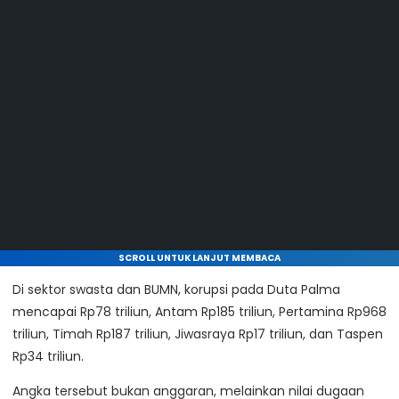
SCROLL UNTUK LANJUT MEMBACA
Di sektor swasta dan BUMN, korupsi pada Duta Palma
mencapai Rp78 triliun, Antam Rp185 triliun, Pertamina Rp968
triliun, Timah Rp187 triliun, Jiwasraya Rp17 triliun, dan Taspen
Rp34 triliun.
Angka tersebut bukan anggaran, melainkan nilai dugaan