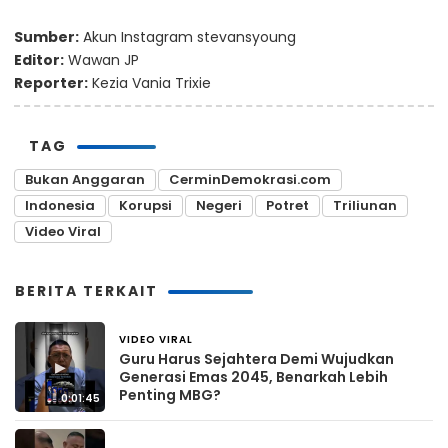
Sumber:
Akun Instagram stevansyoung
Editor:
Wawan JP
Reporter:
Kezia Vania Trixie
TAG
Bukan Anggaran
CerminDemokrasi.com
Indonesia
Korupsi
Negeri
Potret
Triliunan
Video Viral
BERITA TERKAIT
VIDEO VIRAL
14 jam yang lalu
Guru Harus Sejahtera Demi Wujudkan
▶
Generasi Emas 2045, Benarkah Lebih
Penting MBG?
0:01:45