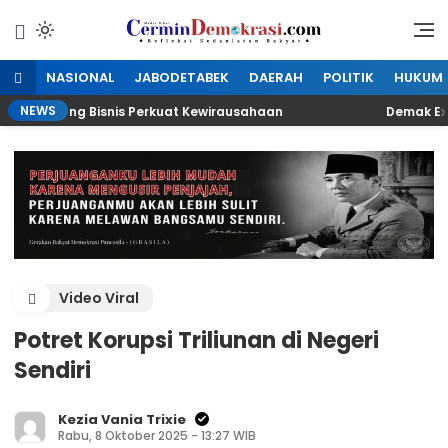
Lewati
ke
Refleksi Kedaulatan Rakyat
CerminDemokrasi.com
konten
NASIONAL
JABODETABEK
DAERAH
POLITIK
HUKUM
NEWS
an Peluang Bisnis Perkuat Kewirausahaan
Demak Expo 2
Video Viral
Potret Korupsi Triliunan di Negeri
Sendiri
Kezia Vania Trixie
Rabu, 8 Oktober 2025 - 13:27 WIB