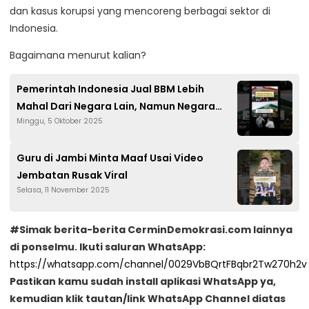
dan kasus korupsi yang mencoreng berbagai sektor di
Indonesia.
Bagaimana menurut kalian?
Pemerintah Indonesia Jual BBM Lebih
Mahal Dari Negara Lain, Namun Negara
Minggu, 5 Oktober 2025
Tetap Rugi?
Guru di Jambi Minta Maaf Usai Video
Jembatan Rusak Viral
Selasa, 11 November 2025
#Simak berita-berita CerminDemokrasi.com lainnya
di ponselmu. Ikuti saluran WhatsApp:
https://whatsapp.com/channel/0029VbBQrtFBqbr2Tw270h2v
Pastikan kamu sudah install aplikasi WhatsApp ya,
kemudian klik tautan/link WhatsApp Channel diatas