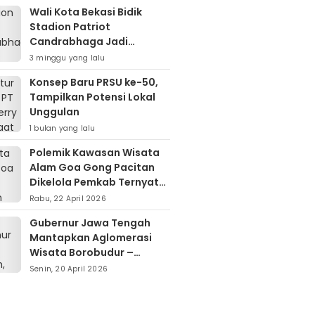
Wali Kota Bekasi Bidik
Stadion Patriot
Candrabhaga Jadi
Kawasan Sport City Dan
3 minggu yang lalu
Sport Tourism
Konsep Baru PRSU ke-50,
Tampilkan Potensi Lokal
Unggulan
1 bulan yang lalu
Polemik Kawasan Wisata
Alam Goa Gong Pacitan
Dikelola Pemkab Ternyata
Berdiri Di Atas Lahan Milik
Rabu, 22 April 2026
Warga
Gubernur Jawa Tengah
Mantapkan Aglomerasi
Wisata Borobudur –
Kopeng – Rawa Pening
Senin, 20 April 2026