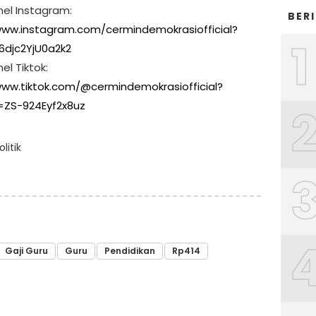
nel Instagram:
BER
www.instagram.com/cermindemokrasiofficial?
1
6djc2YjU0a2k2
el Tiktok:
www.tiktok.com/@cermindemokrasiofficial?
=ZS-924Eyf2x8uz
litik
Gaji Guru
Guru
Pendidikan
Rp414