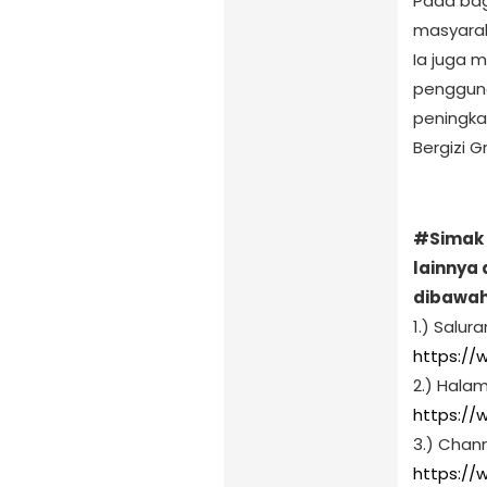
Pada bag
masyarak
Ia juga 
pengguna
peningka
Bergizi Gr
#Simak 
lainnya 
dibawah i
1.) Salu
https:/
2.) Hala
https:/
3.) Chan
https://