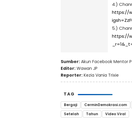
4.) Chan
https://
igsh=ZzF
5.) Chann
https://
_r=1&_t
Sumber:
Akun Facebook Mentor Po
Editor:
Wawan JP
Reporter:
Kezia Vania Trixie
TAG
Bergaji
CerminDemokrasi.com
Setelah
Tahun
Video Viral