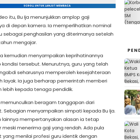
SCROLL UNTUK LANJUT MEMBACA
eo itu, Bu Ija menunjukkan amplop gaji
nya di depan kamera. Ia memperlihatkan nominal
bu sebagai penghasilan yang diterimanya setelah
tahun mengajar.
PEN
a kemudian menyampaikan keprihatinannya
 kondisi tersebut. Menurutnya, guru yang telah
ngabdi seharusnya memperoleh kesejahteraan
ih layak. Ia juga berharap pemerintah memberi
n lebih kepada tenaga pendidik.
u memunculkan beragam tanggapan dari
. Sebagian menyampaikan simpati kepada Bu Ija.
 lainnya mempertanyakan alasan ia tetap
 meski menerima gaji yang rendah. Ada pula
 yang menilai profesi guru identik dengan