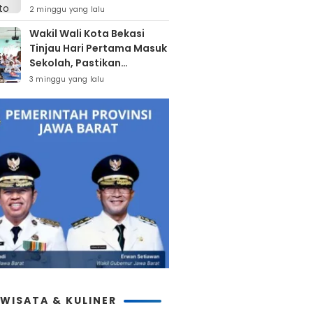
Di Atas 12 Tahun
2 minggu yang lalu
Wakil Wali Kota Bekasi
Tinjau Hari Pertama Masuk
Sekolah, Pastikan
Kesiapan SMP Negeri
3 minggu yang lalu
Sambut Tahun Ajaran Baru
2026
IWISATA & KULINER