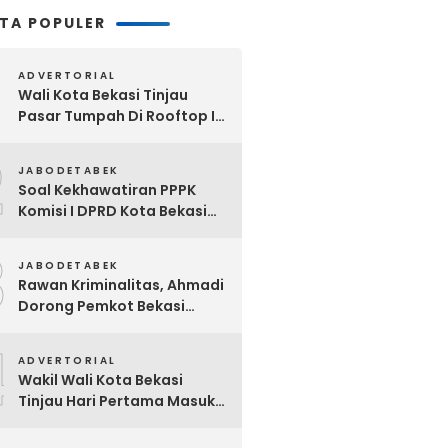
ITA POPULER
ADVERTORIAL
Wali Kota Bekasi Tinjau
Pasar Tumpah Di Rooftop I
Pasar Baru: Fasilitas Kanopi,
2
Eskalator Hingga Lift Barang
JABODETABEK
Disiapkan Bertahap
Soal Kekhawatiran PPPK
Komisi I DPRD Kota Bekasi
Akan Segera Minta
3
Klarifikasi OPD Terkait
JABODETABEK
Rawan Kriminalitas, Ahmadi
Dorong Pemkot Bekasi
Giatkan Patroli Tiga Pilar di
4
Jatiasih
ADVERTORIAL
Wakil Wali Kota Bekasi
Tinjau Hari Pertama Masuk
Sekolah, Pastikan Kesiapan
SMP Negeri Sambut Tahun