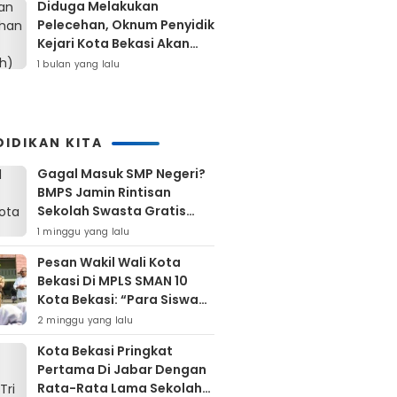
Diduga Melakukan
Pelecehan, Oknum Penyidik
Kejari Kota Bekasi Akan
Dilaporkan
1 bulan yang lalu
DIDIKAN KITA
Gagal Masuk SMP Negeri?
BMPS Jamin Rintisan
Sekolah Swasta Gratis
Untuk Masyarakat Kota
1 minggu yang lalu
Bekasi
Pesan Wakil Wali Kota
Bekasi Di MPLS SMAN 10
Kota Bekasi: “Para Siswa
Hindari Perilaku Yang
2 minggu yang lalu
Bertentangan Dengan
Kota Bekasi Pringkat
Norma Masyarakat
Pertama Di Jabar Dengan
Maupun Agama”
Rata-Rata Lama Sekolah