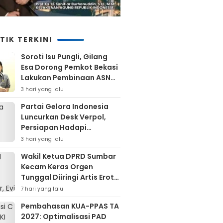
TIK TERKINI
Soroti Isu Pungli, Gilang
Esa Dorong Pemkot Bekasi
Lakukan Pembinaan ASN
Hingga Bentuk Satgas
3 hari yang lalu
Partai Gelora Indonesia
Luncurkan Desk Verpol,
Persiapan Hadapi
Verifikasi KPU Untuk Pemilu
3 hari yang lalu
2029
Wakil Ketua DPRD Sumbar
Kecam Keras Orgen
Tunggal Diiringi Artis Erotis
Di Kuranji
7 hari yang lalu
Pembahasan KUA-PPAS TA
2027: Optimalisasi PAD