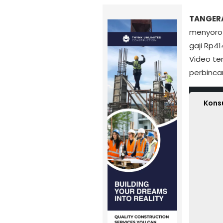
TANGER
menyorot
gaji Rp41
Video te
perbinca
Ku
Kons