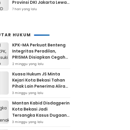
Provinsi DKI Jakarta Lewat
Retribusi Dan Pajak
7 hari yang lalu
Daerah
UTAR HUKUM
KPK-MA Perkuat Benteng
Integritas Peradilan,
PRISMA Disiapkan Cegah
Korupsi Sejak Hulu
2 minggu yang lalu
Kuasa Hukum JS Minta
Kejari Kota Bekasi Tahan
Pihak Lain Penerima Aliran
Dana Rp80 Juta
3 minggu yang lalu
Mantan Kabid Disdagperin
Kota Bekasi Jadi
Tersangka Kasus Dugaan
Pungli MCK Pasar
3 minggu yang lalu
Bantargebang