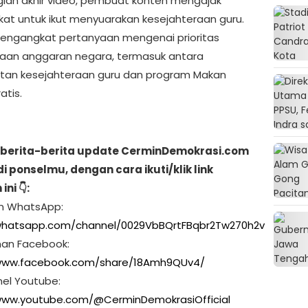
ian akhir video, pembuat konten mengajak
at untuk ikut menyuarakan kesejahteraan guru.
mengangkat pertanyaan mengenai prioritas
an anggaran negara, termasuk antara
tan kesejahteraan guru dan program Makan
atis.
berita-berita update CerminDemokrasi.com
di ponselmu, dengan cara ikuti/klik link
ni 👇:
ran WhatsApp:
/whatsapp.com/channel/0029VbBQrtFBqbr2Tw270h2v
man Facebook:
/www.facebook.com/share/18Amh9QUv4/
nel Youtube:
www.youtube.com/@CerminDemokrasiOfficial