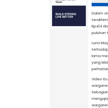
Dalam vid
terakhir
Rp414 ri
puluhan 
Luna May
terhadap
lama me
yang leb
perhatia
Video it
warganet
Sebagian
mengajar
warganet