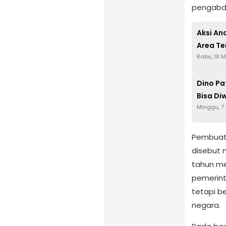
pengabd
Aksi An
Area Te
Rabu, 18 
Dino Pa
Bisa Di
Minggu, 7
Pembuat 
disebut 
tahun me
pemerint
tetapi b
negara.