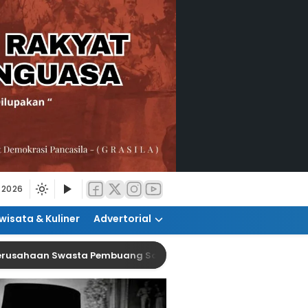
 2026
wisata & Kuliner
Advertorial
an Swasta Pembuang Sampah Ilegal
Raperda PK