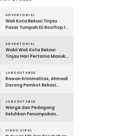
ADVERTORIAL
Wali Kota Bekasi Tinjau
Pasar Tumpah Di Rooftop I
Pasar Baru: Fasilitas Kanopi,
2
Eskalator Hingga Lift Barang
ADVERTORIAL
Disiapkan Bertahap
Wakil Wali Kota Bekasi
Tinjau Hari Pertama Masuk
Sekolah, Pastikan Kesiapan
3
SMP Negeri Sambut Tahun
JABODETABEK
Ajaran Baru 2026
Rawan Kriminalitas, Ahmadi
Dorong Pemkot Bekasi
Giatkan Patroli Tiga Pilar di
4
Jatiasih
JABODETABEK
Warga dan Pedagang
Keluhkan Penumpukan
Sampah Di Sebrang Pintu
Keluar Terminal Induk Bekasi
VIDEO VIRAL