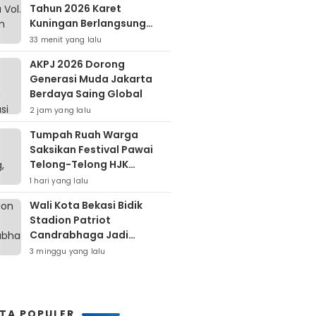
Tahun 2026 Karet
Kuningan Berlangsung
Meriah
33 menit yang lalu
AKPJ 2026 Dorong
Generasi Muda Jakarta
Berdaya Saing Global
2 jam yang lalu
Tumpah Ruah Warga
Saksikan Festival Pawai
Telong-Telong HJK
Padang ke-357
1 hari yang lalu
Wali Kota Bekasi Bidik
Stadion Patriot
Candrabhaga Jadi
Kawasan Sport City Dan
3 minggu yang lalu
Sport Tourism
ITA POPULER