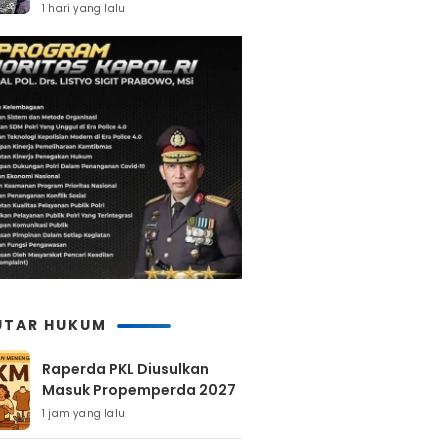
Percepatan Pembangunan
1 hari yang lalu
UTAR HUKUM
Raperda PKL Diusulkan
Masuk Propemperda 2027
1 jam yang lalu