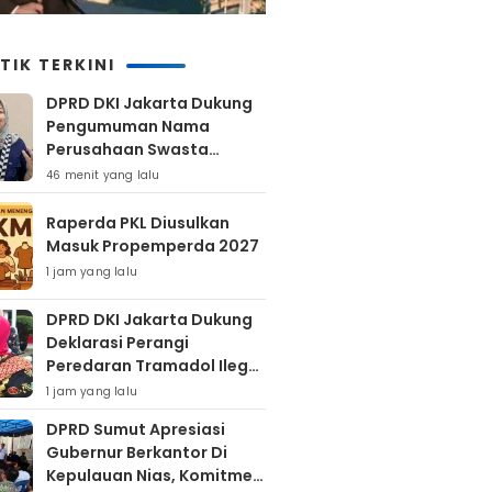
TIK TERKINI
DPRD DKI Jakarta Dukung
Pengumuman Nama
Perusahaan Swasta
Pembuang Sampah Ilegal
46 menit yang lalu
Raperda PKL Diusulkan
Masuk Propemperda 2027
1 jam yang lalu
DPRD DKI Jakarta Dukung
Deklarasi Perangi
Peredaran Tramadol Ilegal
Untuk Lindungi Generasi
1 jam yang lalu
Muda
DPRD Sumut Apresiasi
Gubernur Berkantor Di
Kepulauan Nias, Komitmen