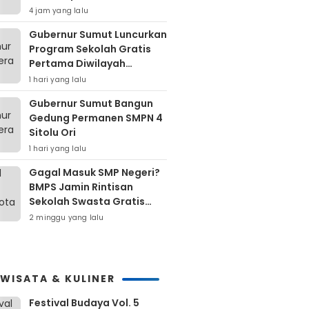
Ekonomi Jangka Panjang
4 jam yang lalu
Gubernur Sumut Luncurkan
Program Sekolah Gratis
Pertama Diwilayah
Kepulauan Nias
1 hari yang lalu
Gubernur Sumut Bangun
Gedung Permanen SMPN 4
Sitolu Ori
1 hari yang lalu
Gagal Masuk SMP Negeri?
BMPS Jamin Rintisan
Sekolah Swasta Gratis
Untuk Masyarakat Kota
2 minggu yang lalu
Bekasi
IWISATA & KULINER
Festival Budaya Vol. 5