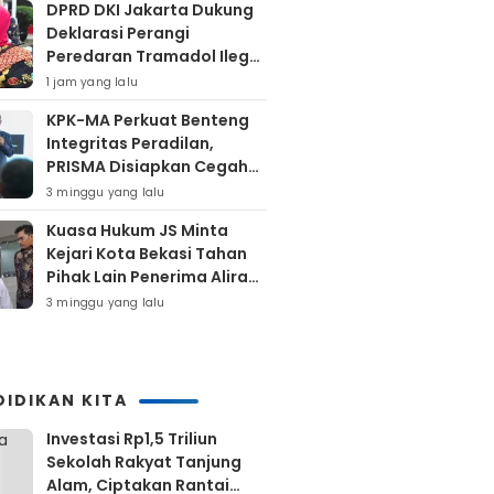
DPRD DKI Jakarta Dukung
Deklarasi Perangi
Peredaran Tramadol Ilegal
Untuk Lindungi Generasi
1 jam yang lalu
Muda
KPK-MA Perkuat Benteng
Integritas Peradilan,
PRISMA Disiapkan Cegah
Korupsi Sejak Hulu
3 minggu yang lalu
Kuasa Hukum JS Minta
Kejari Kota Bekasi Tahan
Pihak Lain Penerima Aliran
Dana Rp80 Juta
3 minggu yang lalu
DIDIKAN KITA
Investasi Rp1,5 Triliun
Sekolah Rakyat Tanjung
Alam, Ciptakan Rantai