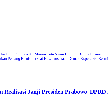
ktur Baru Perumda Air Minum Tirta Alami Dituntut Benahi Layanan
In
rkan Peluang Bisnis Perkuat Kewirausahaan
Demak Expo 2026 Resmi
 Realisasi Janji Presiden Prabowo, DPRD