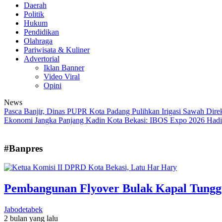
Daerah
Politik
Hukum
Pendidikan
Olahraga
Pariwisata & Kuliner
Advertorial
Iklan Banner
Video Viral
Opini
News
Pasca Banjir, Dinas PUPR Kota Padang Pulihkan Irigasi Sawah
Dire
Ekonomi Jangka Panjang
Kadin Kota Bekasi: IBOS Expo 2026 Hadi
#Banpres
Pembangunan Flyover Bulak Kapal Tunggu
Jabodetabek
2 bulan yang lalu