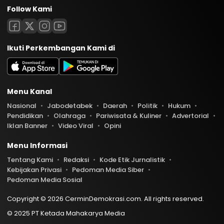
Follow Kami
Ikuti Perkembangan Kami di
Menu Kanal
Nasional
Jabodetabek
Daerah
Politik
Hukum
Pendidikan
Olahraga
Pariwisata & Kuliner
Advertorial
Iklan Banner
Video Viral
Opini
Menu Informasi
Tentang Kami
Redaksi
Kode Etik Jurnalistik
Kebijakan Privasi
Pedoman Media Siber
Pedoman Media Sosial
Copyright © 2026 CerminDemokrasi.com. All rights reserved.
© 2025 PT Ketada Mahakarya Media