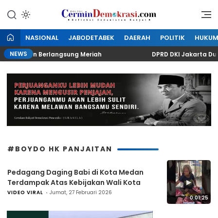
Lewati
ke
Refleksi Kedaulatan Rakyat
CerminDemokrasi.com
konten
NASIONAL
JABODETABEK
DAERAH
POLITIK
HUKU
NEWS
 Kuningan Berlangsung Meriah
DPRD DKI Jakarta Duku
#BOYDO HK PANJAITAN
Pedagang Daging Babi di Kota Medan
▶
Terdampak Atas Kebijakan Wali Kota
VIDEO VIRAL
Jumat, 27 Februari 2026
0:01:25