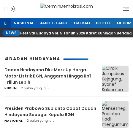
Lewati
ke
Refleksi Kedaulatan Rakyat
CerminDemokrasi.com
konten
NASIONAL
JABODETABEK
DAERAH
POLITIK
HUKUM
NEWS
Festival Budaya Vol. 5 Tahun 2026 Karet Kuningan Berlan
#DADAN HINDAYANA
Dadan Hindayana Dkk Mark Up Harga
Motor Listrik BGN, Anggaran Hingga Rp1
Triliun Lebih
HUKUM
2 bulan yang lalu
Presiden Prabowo Subianto Copot Dadan
Hindayana Sebagai Kepala BGN
NASIONAL
2 bulan yang lalu