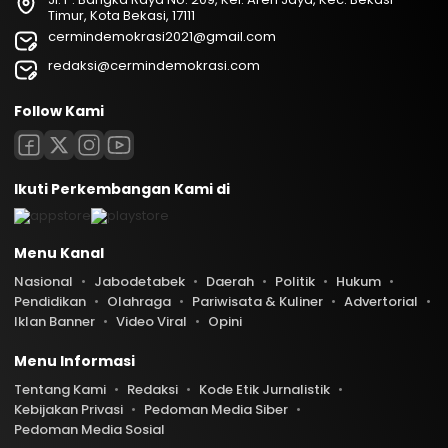
Timur, Kota Bekasi, 17111
cermindemokrasi2021@gmail.com
redaksi@cermindemokrasi.com
Follow Kami
Ikuti Perkembangan Kami di
Menu Kanal
Nasional
Jabodetabek
Daerah
Politik
Hukum
Pendidikan
Olahraga
Pariwisata & Kuliner
Advertorial
Iklan Banner
Video Viral
Opini
Menu Informasi
Tentang Kami
Redaksi
Kode Etik Jurnalistik
Kebijakan Privasi
Pedoman Media Siber
Pedoman Media Sosial