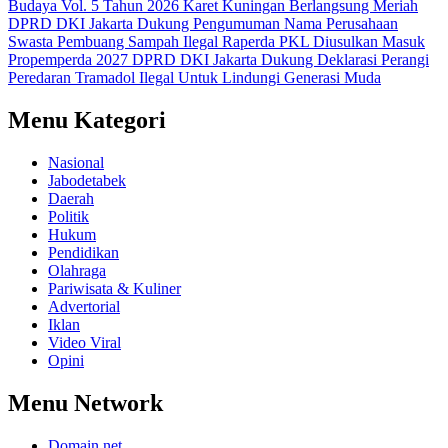
Budaya Vol. 5 Tahun 2026 Karet Kuningan Berlangsung Meriah
DPRD DKI Jakarta Dukung Pengumuman Nama Perusahaan
Swasta Pembuang Sampah Ilegal
Raperda PKL Diusulkan Masuk
Propemperda 2027
DPRD DKI Jakarta Dukung Deklarasi Perangi
Peredaran Tramadol Ilegal Untuk Lindungi Generasi Muda
Menu Kategori
Nasional
Jabodetabek
Daerah
Politik
Hukum
Pendidikan
Olahraga
Pariwisata & Kuliner
Advertorial
Iklan
Video Viral
Opini
Menu Network
Domain.net