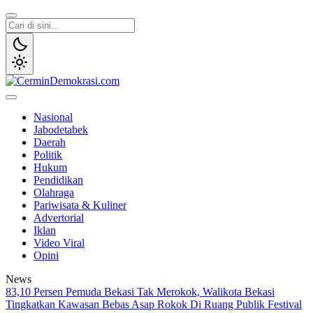
Lewati
ke
konten
CerminDemokrasi.com
Refleksi Kedaulatan Rakyat
Nasional
Jabodetabek
Daerah
Politik
Hukum
Pendidikan
Olahraga
Pariwisata & Kuliner
Advertorial
Iklan
Video Viral
Opini
News
83,10 Persen Pemuda Bekasi Tak Merokok, Walikota Bekasi
Tingkatkan Kawasan Bebas Asap Rokok Di Ruang Publik
Festival