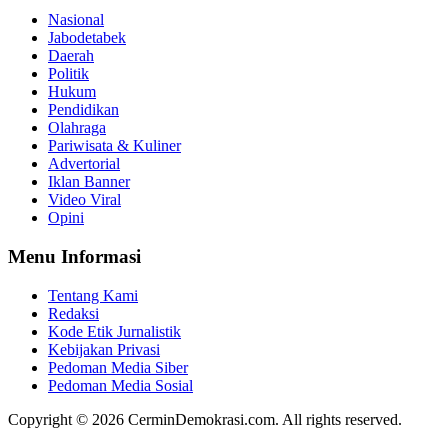
Nasional
Jabodetabek
Daerah
Politik
Hukum
Pendidikan
Olahraga
Pariwisata & Kuliner
Advertorial
Iklan Banner
Video Viral
Opini
Menu Informasi
Tentang Kami
Redaksi
Kode Etik Jurnalistik
Kebijakan Privasi
Pedoman Media Siber
Pedoman Media Sosial
Copyright © 2026 CerminDemokrasi.com. All rights reserved.