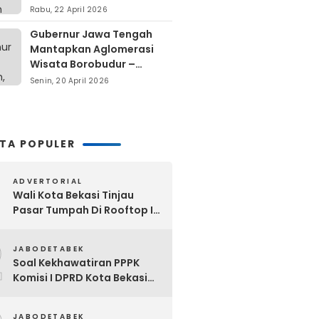
Berdiri Di Atas Lahan Milik
Rabu, 22 April 2026
Warga
Gubernur Jawa Tengah
Mantapkan Aglomerasi
Wisata Borobudur –
Kopeng – Rawa Pening
Senin, 20 April 2026
ITA POPULER
ADVERTORIAL
Wali Kota Bekasi Tinjau
Pasar Tumpah Di Rooftop I
Pasar Baru: Fasilitas Kanopi,
2
Eskalator Hingga Lift Barang
JABODETABEK
Disiapkan Bertahap
Soal Kekhawatiran PPPK
Komisi I DPRD Kota Bekasi
Akan Segera Minta
Klarifikasi OPD Terkait
JABODETABEK