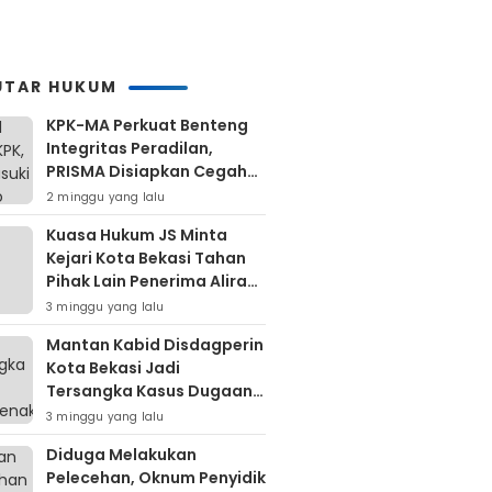
Daerah
UTAR HUKUM
KPK-MA Perkuat Benteng
Integritas Peradilan,
PRISMA Disiapkan Cegah
Korupsi Sejak Hulu
2 minggu yang lalu
Kuasa Hukum JS Minta
Kejari Kota Bekasi Tahan
Pihak Lain Penerima Aliran
Dana Rp80 Juta
3 minggu yang lalu
Mantan Kabid Disdagperin
Kota Bekasi Jadi
Tersangka Kasus Dugaan
Pungli MCK Pasar
3 minggu yang lalu
Bantargebang
Diduga Melakukan
Pelecehan, Oknum Penyidik