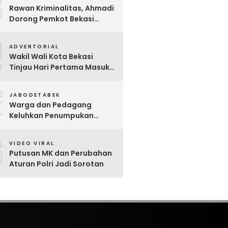
3
Rawan Kriminalitas, Ahmadi
Dorong Pemkot Bekasi
Giatkan Patroli Tiga Pilar di
4
Jatiasih
ADVERTORIAL
Wakil Wali Kota Bekasi
Tinjau Hari Pertama Masuk
Sekolah, Pastikan Kesiapan
5
SMP Negeri Sambut Tahun
JABODETABEK
Ajaran Baru 2026
Warga dan Pedagang
Keluhkan Penumpukan
Sampah Di Sebrang Pintu
6
Keluar Terminal Induk Bekasi
VIDEO VIRAL
Putusan MK dan Perubahan
Aturan Polri Jadi Sorotan