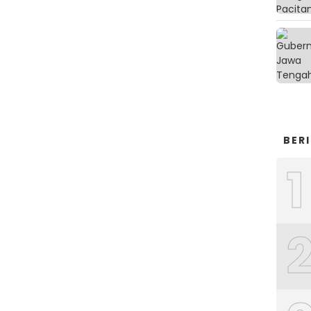
BER
1