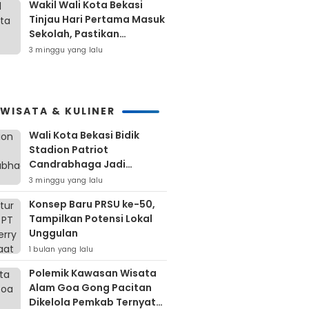
Wakil Wali Kota Bekasi
Tinjau Hari Pertama Masuk
Sekolah, Pastikan
Kesiapan SMP Negeri
3 minggu yang lalu
Sambut Tahun Ajaran Baru
2026
IWISATA & KULINER
Wali Kota Bekasi Bidik
Stadion Patriot
Candrabhaga Jadi
Kawasan Sport City Dan
3 minggu yang lalu
Sport Tourism
Konsep Baru PRSU ke-50,
Tampilkan Potensi Lokal
Unggulan
1 bulan yang lalu
Polemik Kawasan Wisata
Alam Goa Gong Pacitan
Dikelola Pemkab Ternyata