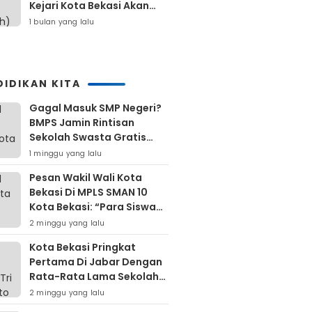
Kejari Kota Bekasi Akan
Dilaporkan
1 bulan yang lalu
DIDIKAN KITA
Gagal Masuk SMP Negeri?
BMPS Jamin Rintisan
Sekolah Swasta Gratis
Untuk Masyarakat Kota
1 minggu yang lalu
Bekasi
Pesan Wakil Wali Kota
Bekasi Di MPLS SMAN 10
Kota Bekasi: “Para Siswa
Hindari Perilaku Yang
2 minggu yang lalu
Bertentangan Dengan
Kota Bekasi Pringkat
Norma Masyarakat
Pertama Di Jabar Dengan
Maupun Agama”
Rata-Rata Lama Sekolah
Di Atas 12 Tahun
2 minggu yang lalu