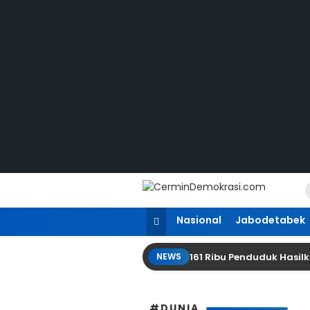
Lewati
ke
konten
CerminDemokrasi.com
Refleksi Kedaulatan Rakyat
Nasional
Jabodetabek
161 Ribu Penduduk Hasi
NEWS
#DUNIA