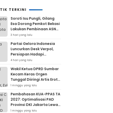
TIK TERKINI
Soroti Isu Pungli, Gilang
Esa Dorong Pemkot Bekasi
Lakukan Pembinaan ASN
Hingga Bentuk Satgas
3 hari yang lalu
Partai Gelora Indonesia
Luncurkan Desk Verpol,
Persiapan Hadapi
Verifikasi KPU Untuk Pemilu
4 hari yang lalu
2029
Wakil Ketua DPRD Sumbar
Kecam Keras Orgen
Tunggal Diiringi Artis Erotis
Di Kuranji
1 minggu yang lalu
Pembahasan KUA-PPAS TA
2027: Optimalisasi PAD
Provinsi DKI Jakarta Lewat
Retribusi Dan Pajak
1 minggu yang lalu