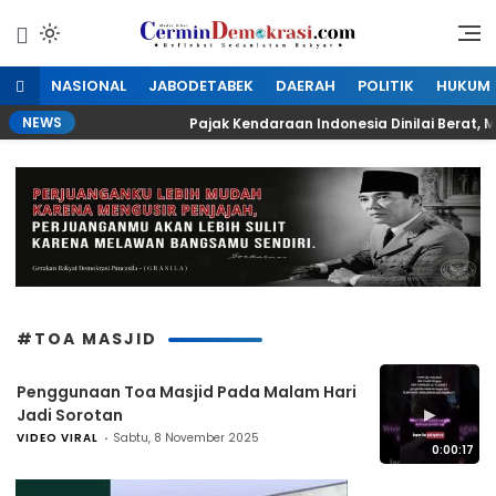
Lewati
ke
Refleksi Kedaulatan Rakyat
CerminDemokrasi.com
konten
NASIONAL
JABODETABEK
DAERAH
POLITIK
HUKUM
NEWS
 Sekolah
Pajak Kendaraan Indonesia Dinilai Berat, Ma
#TOA MASJID
Penggunaan Toa Masjid Pada Malam Hari
▶
Jadi Sorotan
VIDEO VIRAL
Sabtu, 8 November 2025
0:00:17