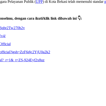
ara Pelayanan Publik (
UPP
) di Kota Bekasi telah memenuhi standar
p
selmu, dengan cara ikuti/klik link dibawah ini 👇:
tFBqbr2Tw270h2v
Uv4/
fficial
iofficial?igsh=ZzF6djc2YjU0a2k2
cial?_r=1&_t=ZS-924Eyf2x8uz