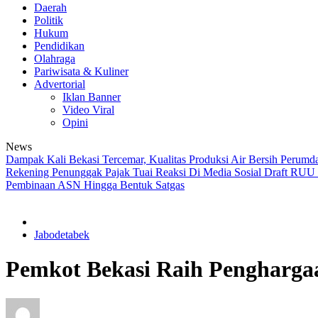
Daerah
Politik
Hukum
Pendidikan
Olahraga
Pariwisata & Kuliner
Advertorial
Iklan Banner
Video Viral
Opini
News
Dampak Kali Bekasi Tercemar, Kualitas Produksi Air Bersih Perumda
Rekening Penunggak Pajak Tuai Reaksi Di Media Sosial
Draft RUU S
Pembinaan ASN Hingga Bentuk Satgas
Jabodetabek
Pemkot Bekasi Raih Pengharga