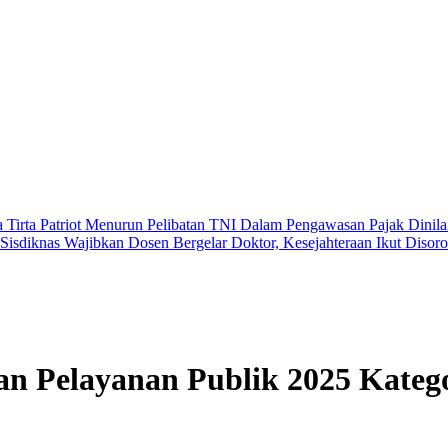
 Tirta Patriot Menurun
Pelibatan TNI Dalam Pengawasan Pajak Dinila
isdiknas Wajibkan Dosen Bergelar Doktor, Kesejahteraan Ikut Disor
an Pelayanan Publik 2025 Kate