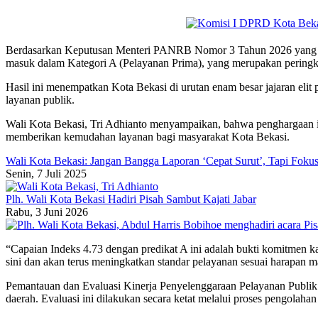
Berdasarkan Keputusan Menteri PANRB Nomor 3 Tahun 2026 yang dite
masuk dalam Kategori A (Pelayanan Prima), yang merupakan peringkat 
Hasil ini menempatkan Kota Bekasi di urutan enam besar jajaran elit 
layanan publik.
Wali Kota Bekasi, Tri Adhianto menyampaikan, bahwa penghargaan ini 
memberikan kemudahan layanan bagi masyarakat Kota Bekasi.
Wali Kota Bekasi: Jangan Bangga Laporan ‘Cepat Surut’, Tapi Foku
Senin, 7 Juli 2025
Plh. Wali Kota Bekasi Hadiri Pisah Sambut Kajati Jabar
Rabu, 3 Juni 2026
“Capaian Indeks 4.73 dengan predikat A ini adalah bukti komitmen k
sini dan akan terus meningkatkan standar pelayanan sesuai harapan ma
Pemantauan dan Evaluasi Kinerja Penyelenggaraan Pelayanan Publik
daerah. Evaluasi ini dilakukan secara ketat melalui proses pengolahan