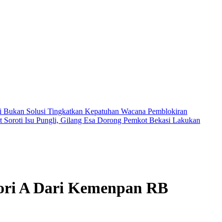
i Bukan Solusi Tingkatkan Kepatuhan
Wacana Pemblokiran
ot
Soroti Isu Pungli, Gilang Esa Dorong Pemkot Bekasi Lakukan
gori A Dari Kemenpan RB