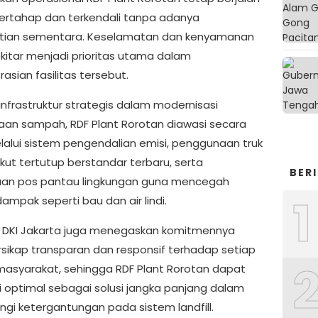
ertahap dan terkendali tanpa adanya
tian sementara. Keselamatan dan kenyamanan
kitar menjadi prioritas utama dalam
sian fasilitas tersebut.
infrastruktur strategis dalam modernisasi
aan sampah, RDF Plant Rorotan diawasi secara
lalui sistem pengendalian emisi, penggunaan truk
ut tertutup berstandar terbaru, serta
BER
an pos pantau lingkungan guna mencegah
1
ampak seperti bau dan air lindi.
DKI Jakarta juga menegaskan komitmennya
rsikap transparan dan responsif terhadap setiap
masyarakat, sehingga RDF Plant Rorotan dapat
i optimal sebagai solusi jangka panjang dalam
gi ketergantungan pada sistem landfill.