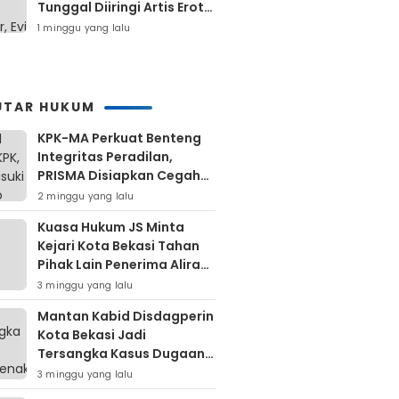
Tunggal Diiringi Artis Erotis
Di Kuranji
1 minggu yang lalu
UTAR HUKUM
KPK-MA Perkuat Benteng
Integritas Peradilan,
PRISMA Disiapkan Cegah
Korupsi Sejak Hulu
2 minggu yang lalu
Kuasa Hukum JS Minta
Kejari Kota Bekasi Tahan
Pihak Lain Penerima Aliran
Dana Rp80 Juta
3 minggu yang lalu
Mantan Kabid Disdagperin
Kota Bekasi Jadi
Tersangka Kasus Dugaan
Pungli MCK Pasar
3 minggu yang lalu
Bantargebang