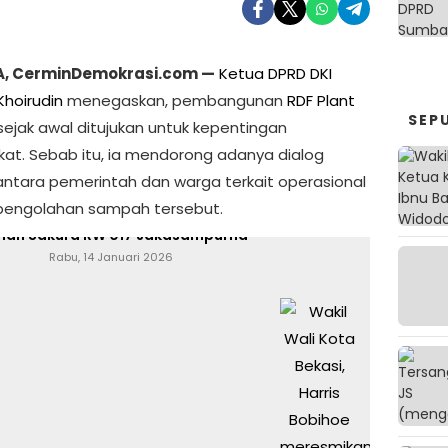
, CerminDemokrasi.com —
Ketua DPRD DKI
Khoirudin
menegaskan, pembangunan
RDF Plant
SEP
ejak awal ditujukan untuk kepentingan
at. Sebab itu, ia mendorong adanya dialog
njungi Website Resmi Cermin Demokrasi
antara pemerintah dan warga terkait operasional
s pengolahan sampah tersebut.
Wali Kota Bekasi Resmikan Ruang Hijau
an Sakura RW 017 Jakasampurna
Rabu, 14 Januari 2026