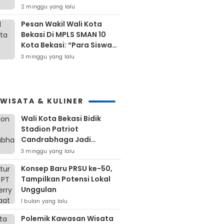
Untuk Masyarakat Kota
2 minggu yang lalu
Bekasi
Pesan Wakil Wali Kota
Bekasi Di MPLS SMAN 10
Kota Bekasi: “Para Siswa
Hindari Perilaku Yang
3 minggu yang lalu
Bertentangan Dengan
Norma Masyarakat
Maupun Agama”
IWISATA & KULINER
Wali Kota Bekasi Bidik
Stadion Patriot
Candrabhaga Jadi
Kawasan Sport City Dan
3 minggu yang lalu
Sport Tourism
Konsep Baru PRSU ke-50,
Tampilkan Potensi Lokal
Unggulan
1 bulan yang lalu
Polemik Kawasan Wisata