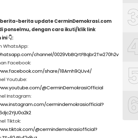
berita-berita update CerminDemokrasi.com
di ponselmu, dengan cara ikuti/klik link
ni 👇:
ran WhatsApp:
/whatsapp.com/channel/0029VbBQrtFBqbr2Tw270h2v
man Facebook:
/www.facebook.com/share/18Amh9QUv4/
nel Youtube:
www.youtube.com/@CerminDemokrasiOfficial
nel Instagram:
www.instagram.com/cermindemokrasiofficial?
6djc2YjU0a2k2
el Tiktok:
www.tiktok.com/@cermindemokrasiofficial?
=ZS-924Eyf2x8uz