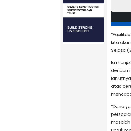
“Fasilita
kita akan
Selasa (3
Ia menje
dengan ni
lanjutny
atas per
mencapai 
“Dana ya
persoala
masalah 
untuk mem