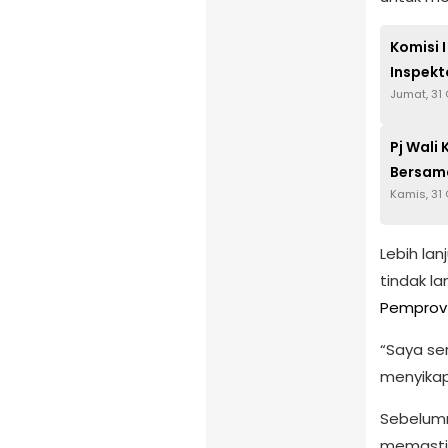
Komisi 
Inspekt
Jumat, 31
Pj Wali 
Bersam
Kamis, 31
Lebih la
tindak la
Pemprov 
“Saya se
menyikapi
Sebelum
memastik