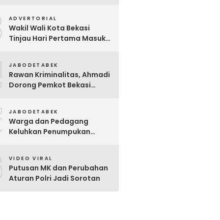
Akan Segera Minta
3
Klarifikasi OPD Terkait
ADVERTORIAL
Wakil Wali Kota Bekasi
Tinjau Hari Pertama Masuk
Sekolah, Pastikan Kesiapan
4
SMP Negeri Sambut Tahun
JABODETABEK
Ajaran Baru 2026
Rawan Kriminalitas, Ahmadi
Dorong Pemkot Bekasi
Giatkan Patroli Tiga Pilar di
5
Jatiasih
JABODETABEK
Warga dan Pedagang
Keluhkan Penumpukan
Sampah Di Sebrang Pintu
6
Keluar Terminal Induk Bekasi
VIDEO VIRAL
Putusan MK dan Perubahan
Aturan Polri Jadi Sorotan