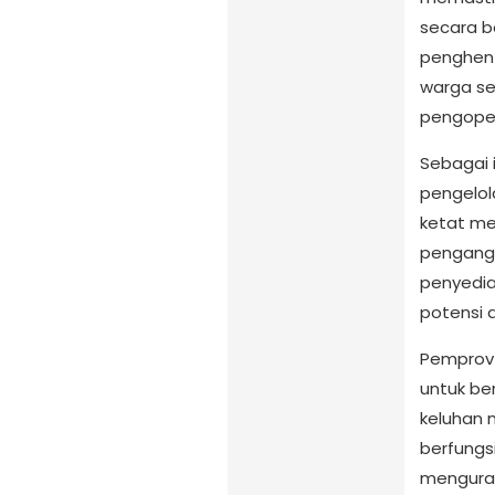
secara b
penghen
warga se
pengopera
Sebagai 
pengelol
ketat me
pengangk
penyedia
potensi d
Pemprov 
untuk be
keluhan 
berfungs
menguran