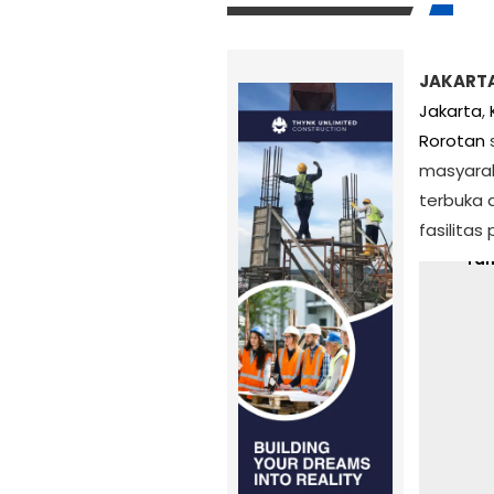
JAKARTA
Jakarta
,
Rorotan
s
masyarak
Ku
terbuka 
fasilita
Wakil 
Tam