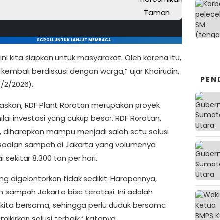
SCROLL UNTUK LANJUT MEMBACA
s ini kita siapkan untuk masyarakat. Oleh karena itu,
 kembali berdiskusi dengan warga,” ujar Khoirudin,
PEN
/2/2026).
laskan, RDF Plant Rorotan merupakan proyek
lai investasi yang cukup besar. RDF Rorotan,
a, diharapkan mampu menjadi salah satu solusi
soalan sampah di Jakarta yang volumenya
sekitar 8.300 ton per hari.
ng digelontorkan tidak sedikit. Harapannya,
n sampah Jakarta bisa teratasi. Ini adalah
kita bersama, sehingga perlu duduk bersama
ikirkan solusi terbaik,” katanya.