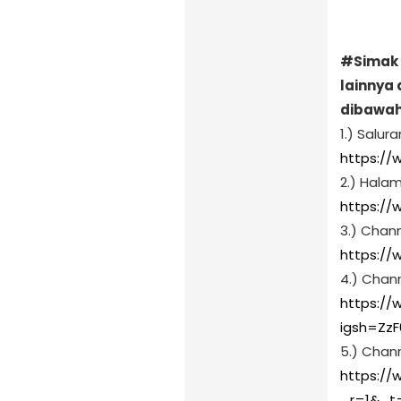
#Simak 
lainnya 
dibawah i
1.) Salu
https:/
2.) Hala
https:/
3.) Chan
https://
4.) Chan
https://
igsh=ZzF
5.) Chann
https://
_r=1&_t