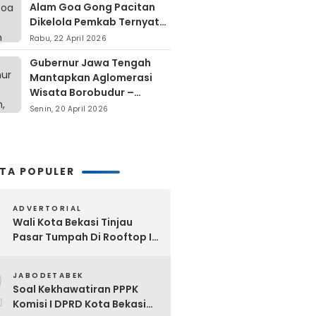
Alam Goa Gong Pacitan
Dikelola Pemkab Ternyata
Berdiri Di Atas Lahan Milik
Rabu, 22 April 2026
Warga
Gubernur Jawa Tengah
Mantapkan Aglomerasi
Wisata Borobudur –
Kopeng – Rawa Pening
Senin, 20 April 2026
ITA POPULER
ADVERTORIAL
Wali Kota Bekasi Tinjau
Pasar Tumpah Di Rooftop I
Pasar Baru: Fasilitas Kanopi,
2
Eskalator Hingga Lift Barang
JABODETABEK
Disiapkan Bertahap
Soal Kekhawatiran PPPK
Komisi I DPRD Kota Bekasi