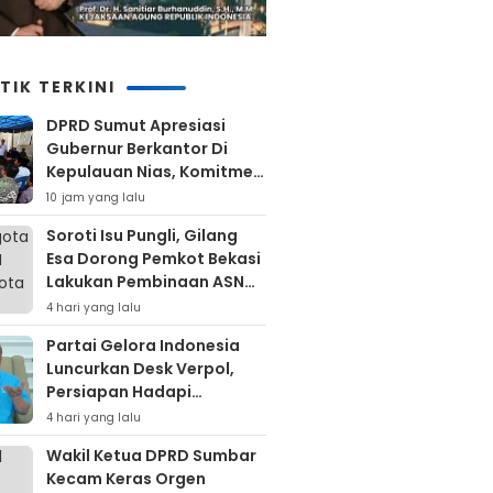
TIK TERKINI
DPRD Sumut Apresiasi
Gubernur Berkantor Di
Kepulauan Nias, Komitmen
Percepatan Pembangunan
10 jam yang lalu
Soroti Isu Pungli, Gilang
Esa Dorong Pemkot Bekasi
Lakukan Pembinaan ASN
Hingga Bentuk Satgas
4 hari yang lalu
Partai Gelora Indonesia
Luncurkan Desk Verpol,
Persiapan Hadapi
Verifikasi KPU Untuk Pemilu
4 hari yang lalu
2029
Wakil Ketua DPRD Sumbar
Kecam Keras Orgen