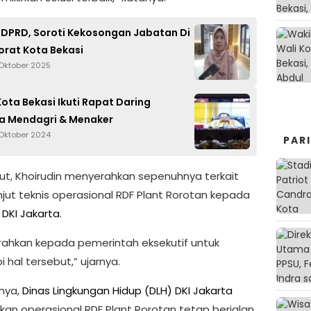
I DPRD, Soroti Kekosongan Jabatan Di
orat Kota Bekasi
 Oktober 2025
Kota Bekasi Ikuti Rapat Daring
a Mendagri & Menaker
 Oktober 2024
PAR
njut, Khoirudin menyerahkan sepenuhnya terkait
njut teknis operasional RDF Plant Rorotan kepada
DKI Jakarta
.
rahkan kepada pemerintah eksekutif untuk
 hal tersebut,” ujarnya.
nya,
Dinas Lingkungan Hidup (DLH) DKI Jakarta
an operasional RDF Plant Rorotan tetap berjalan