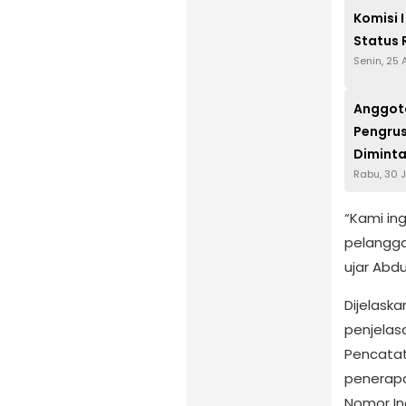
Komisi 
Status 
Senin, 25
Anggota 
Pengru
Dimint
Rabu, 30 J
“Kami in
pelangg
ujar Abdu
Dijelask
penjelas
Pencatat
penerapa
Nomor In