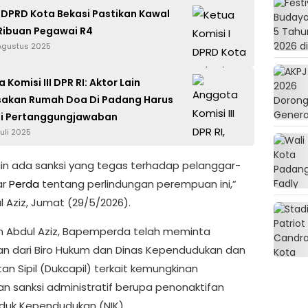
I DPRD Kota Bekasi Pastikan Kawal
Ribuan Pegawai R4
 Agustus 2025
Komisi III DPR RI: Aktor Lain
sakan Rumah Doa Di Padang Harus
ai Pertanggungjawaban
uli 2025
gin ada sanksi yang tegas terhadap pelanggar-
ar
Perda
tentang perlindungan perempuan ini,”
l Aziz, Jumat (29/5/2026).
an Abdul Aziz, Bapemperda telah meminta
an dari Biro Hukum dan Dinas Kependudukan dan
an Sipil (Dukcapil) terkait kemungkinan
n sanksi administratif berupa penonaktifan
duk Kependudukan (NIK).