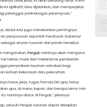
nksinya tidak jelas, ini akan berulang terus. Kami
da ini aplikatif, bisa dijalankan, dan memperjelas
gi pelanggar perlindungan perempuan,”
.
njut, Abdul Aziz juga menekankan pentingnya
an penyusunan sejumlah Peraturan Gubernur
 sebagai aturan turunan dari perda tersebut.
iz mengatakan,
Pergub
nantinya akan mengatur
 hal teknis, mulai dari mekanisme pemberian
ingga penyediaan layanan advokasi bagi
n korban kekerasan dan pelecehan.
inya harus jelas, tugas Pemda DKI apa, harus
kan apa, di mana, kapan, dan berapa lama. Hal-
s itu nantinya diatur di Pergub,” jelasnya.
rap, seluruh Pergub turunan dapat disiapkan