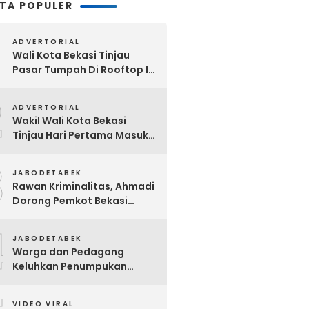
ITA POPULER
ADVERTORIAL
Wali Kota Bekasi Tinjau
Pasar Tumpah Di Rooftop I
Pasar Baru: Fasilitas Kanopi,
2
Eskalator Hingga Lift Barang
ADVERTORIAL
Disiapkan Bertahap
Wakil Wali Kota Bekasi
Tinjau Hari Pertama Masuk
Sekolah, Pastikan Kesiapan
3
SMP Negeri Sambut Tahun
JABODETABEK
Ajaran Baru 2026
Rawan Kriminalitas, Ahmadi
Dorong Pemkot Bekasi
Giatkan Patroli Tiga Pilar di
4
Jatiasih
JABODETABEK
Warga dan Pedagang
Keluhkan Penumpukan
Sampah Di Sebrang Pintu
Keluar Terminal Induk Bekasi
VIDEO VIRAL