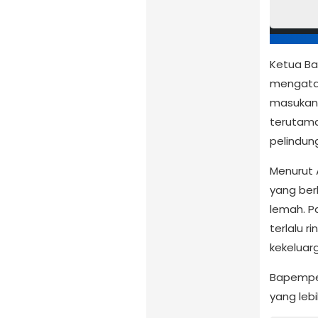
Ketua Ba
mengatak
masukan 
terutama
pelindun
Menurut 
yang ber
lemah. P
terlalu r
kekeluar
Bapemper
yang lebi