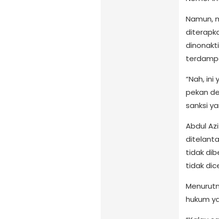
Namun, m
diterapka
dinonakti
terdamp
“Nah, in
pekan de
sanksi ya
Abdul Az
ditelanta
tidak di
tidak dic
Menurutny
hukum ya