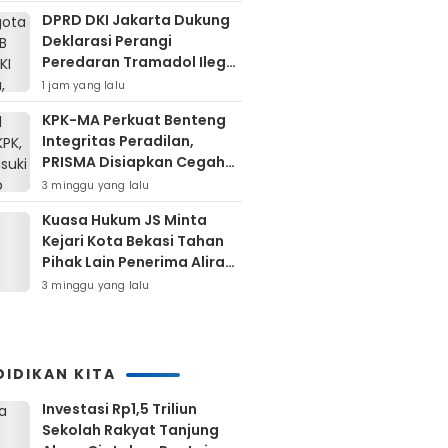
DPRD DKI Jakarta Dukung
Deklarasi Perangi
Peredaran Tramadol Ilegal
Untuk Lindungi Generasi
1 jam yang lalu
Muda
KPK-MA Perkuat Benteng
Integritas Peradilan,
PRISMA Disiapkan Cegah
Korupsi Sejak Hulu
3 minggu yang lalu
Kuasa Hukum JS Minta
Kejari Kota Bekasi Tahan
Pihak Lain Penerima Aliran
Dana Rp80 Juta
3 minggu yang lalu
DIDIKAN KITA
Investasi Rp1,5 Triliun
Sekolah Rakyat Tanjung