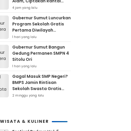
Alam, Ciptakan Rantai
Ekonomi Jangka Panjang
4 jam yang lalu
Gubernur Sumut Luncurkan
Program Sekolah Gratis
Pertama Diwilayah
Kepulauan Nias
1 hari yang lalu
Gubernur Sumut Bangun
Gedung Permanen SMPN 4
Sitolu Ori
1 hari yang lalu
Gagal Masuk SMP Negeri?
BMPS Jamin Rintisan
Sekolah Swasta Gratis
Untuk Masyarakat Kota
2 minggu yang lalu
Bekasi
IWISATA & KULINER