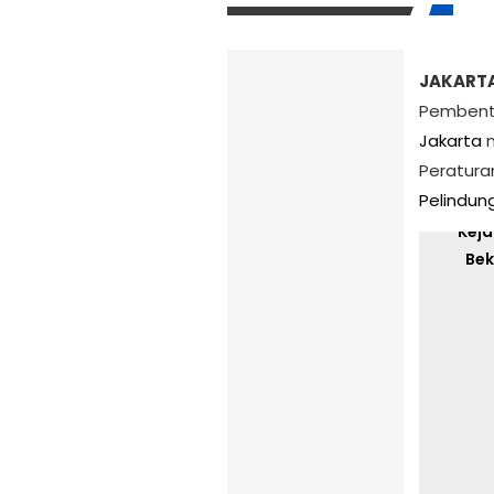
JAKARTA
Pembentu
Jakarta
m
Peratura
Ku
Pelindu
Keja
Bek