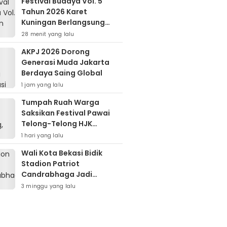
Festival Budaya Vol. 5
Tahun 2026 Karet
Kuningan Berlangsung
Meriah
28 menit yang lalu
AKPJ 2026 Dorong
Generasi Muda Jakarta
Berdaya Saing Global
1 jam yang lalu
Tumpah Ruah Warga
Saksikan Festival Pawai
Telong-Telong HJK
Padang ke-357
1 hari yang lalu
Wali Kota Bekasi Bidik
Stadion Patriot
Candrabhaga Jadi
Kawasan Sport City Dan
3 minggu yang lalu
Sport Tourism