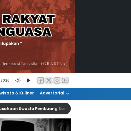
 2026
wisata & Kuliner
Advertorial
Swasta Pembuang Sampah Ilegal
Raperda PKL D