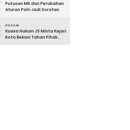
5
Putusan MK dan Perubahan
Aturan Polri Jadi Sorotan
6
HUKUM
Kuasa Hukum JS Minta Kejari
Kota Bekasi Tahan Pihak
Lain Penerima Aliran Dana
Rp80 Juta