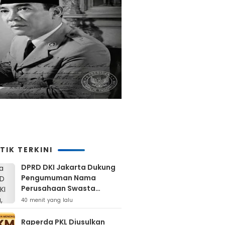
TIK TERKINI
DPRD DKI Jakarta Dukung
Pengumuman Nama
Perusahaan Swasta
Pembuang Sampah Ilegal
40 menit yang lalu
Raperda PKL Diusulkan