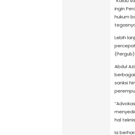
“Kalau sa
ingin Per
hukum ba
tegasnya
Lebih la
percepat
(Pergub)
Abdul Az
berbagai
sanksi h
perempua
“Advokas
menyedia
hal tekni
Ia berha