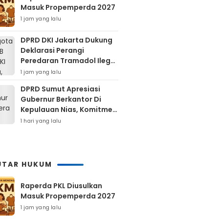
Masuk Propemperda 2027
1 jam yang lalu
DPRD DKI Jakarta Dukung
Deklarasi Perangi
Peredaran Tramadol Ilegal
Untuk Lindungi Generasi
1 jam yang lalu
Muda
DPRD Sumut Apresiasi
Gubernur Berkantor Di
Kepulauan Nias, Komitmen
Percepatan Pembangunan
1 hari yang lalu
UTAR HUKUM
Raperda PKL Diusulkan
Masuk Propemperda 2027
1 jam yang lalu