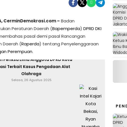
, CerminDemokrasi.com –
Badan
kan Peraturan Daerah (
Bapemperda
)
DPRD DKI
embahas pasal demi pasal Rancangan
n Daerah (
Raperda
) tentang Penyelenggaraan
njungi Website Resmi Cermin Demokrasi
ngan Perempuan
.
ri Periksa Lima Anggota DPRD Kota
asi Terkait Kasus Pengadaan Alat
Olahraga
Selasa, 26 Agustus 2025
PEN