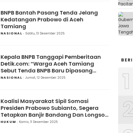
BNPB Bantah Pasang Tenda Jelang
Kedatangan Prabowo di Aceh
Tamiang
NASIONAL
Sabtu, 13 Desember 2025
Kepala BNPB Tanggapi Pemberitaan
BER
Detik.com: “Warga Aceh Tamiang
Sebut Tenda BNPB Baru Dipasang
1
Jelang Kedatangan Presiden”
NASIONAL
Jumat, 12 Desember 2025
Koalisi Masyarakat Sipil Somasi
Presiden Prabowo Subianto, Segera
Tetapkan Banjir Bandang Dan Longsor
Di Sumatera Sebagai Bencana
HUKUM
Kamis, 11 Desember 2025
Nasional