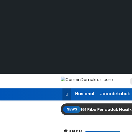
Lewati
ke
konten
CerminDemokrasi.com
Refleksi Kedaulatan Rakyat
Nasional
Jabodetabek
161 Ribu Penduduk Hasi
NEWS
#BNPB