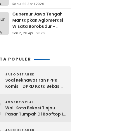
Berdiri Di Atas Lahan Milik
Rabu, 22 April 2026
Warga
Gubernur Jawa Tengah
Mantapkan Aglomerasi
Wisata Borobudur –
Kopeng – Rawa Pening
Senin, 20 April 2026
ITA POPULER
JABODETABEK
Soal Kekhawatiran PPPK
Komisi I DPRD Kota Bekasi
Akan Segera Minta
2
Klarifikasi OPD Terkait
ADVERTORIAL
Wali Kota Bekasi Tinjau
Pasar Tumpah Di Rooftop I
Pasar Baru: Fasilitas Kanopi,
Eskalator Hingga Lift Barang
JABODETABEK