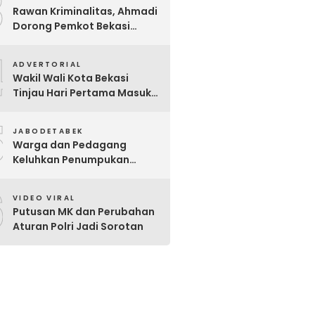
3
Disiapkan Bertahap
Rawan Kriminalitas, Ahmadi
Dorong Pemkot Bekasi
Giatkan Patroli Tiga Pilar di
4
Jatiasih
ADVERTORIAL
Wakil Wali Kota Bekasi
Tinjau Hari Pertama Masuk
Sekolah, Pastikan Kesiapan
5
SMP Negeri Sambut Tahun
JABODETABEK
Ajaran Baru 2026
Warga dan Pedagang
Keluhkan Penumpukan
Sampah Di Sebrang Pintu
6
Keluar Terminal Induk Bekasi
VIDEO VIRAL
Putusan MK dan Perubahan
Aturan Polri Jadi Sorotan