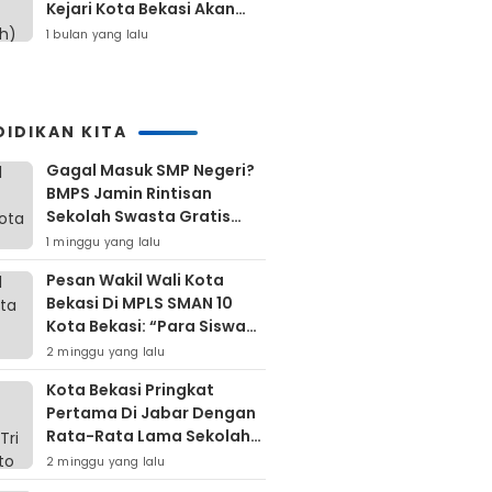
Kejari Kota Bekasi Akan
Dilaporkan
1 bulan yang lalu
DIDIKAN KITA
Gagal Masuk SMP Negeri?
BMPS Jamin Rintisan
Sekolah Swasta Gratis
Untuk Masyarakat Kota
1 minggu yang lalu
Bekasi
Pesan Wakil Wali Kota
Bekasi Di MPLS SMAN 10
Kota Bekasi: “Para Siswa
Hindari Perilaku Yang
2 minggu yang lalu
Bertentangan Dengan
Kota Bekasi Pringkat
Norma Masyarakat
Pertama Di Jabar Dengan
Maupun Agama”
Rata-Rata Lama Sekolah
Di Atas 12 Tahun
2 minggu yang lalu