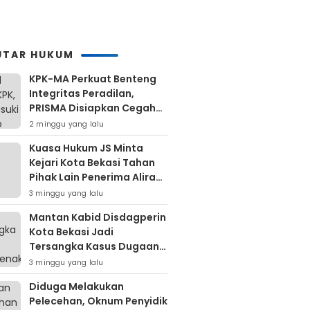
Daerah
UTAR HUKUM
KPK-MA Perkuat Benteng
Integritas Peradilan,
PRISMA Disiapkan Cegah
Korupsi Sejak Hulu
2 minggu yang lalu
Kuasa Hukum JS Minta
Kejari Kota Bekasi Tahan
Pihak Lain Penerima Aliran
Dana Rp80 Juta
3 minggu yang lalu
Mantan Kabid Disdagperin
Kota Bekasi Jadi
Tersangka Kasus Dugaan
Pungli MCK Pasar
3 minggu yang lalu
Bantargebang
Diduga Melakukan
Pelecehan, Oknum Penyidik