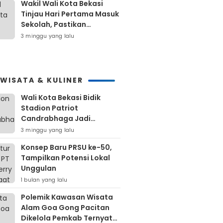
Wakil Wali Kota Bekasi
Tinjau Hari Pertama Masuk
Sekolah, Pastikan
Kesiapan SMP Negeri
3 minggu yang lalu
Sambut Tahun Ajaran Baru
2026
IWISATA & KULINER
Wali Kota Bekasi Bidik
Stadion Patriot
Candrabhaga Jadi
Kawasan Sport City Dan
3 minggu yang lalu
Sport Tourism
Konsep Baru PRSU ke-50,
Tampilkan Potensi Lokal
Unggulan
1 bulan yang lalu
Polemik Kawasan Wisata
Alam Goa Gong Pacitan
Dikelola Pemkab Ternyata