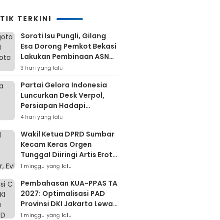
TIK TERKINI
Soroti Isu Pungli, Gilang
Esa Dorong Pemkot Bekasi
Lakukan Pembinaan ASN
Hingga Bentuk Satgas
3 hari yang lalu
Partai Gelora Indonesia
Luncurkan Desk Verpol,
Persiapan Hadapi
Verifikasi KPU Untuk Pemilu
4 hari yang lalu
2029
Wakil Ketua DPRD Sumbar
Kecam Keras Orgen
Tunggal Diiringi Artis Erotis
Di Kuranji
1 minggu yang lalu
Pembahasan KUA-PPAS TA
2027: Optimalisasi PAD
Provinsi DKI Jakarta Lewat
Retribusi Dan Pajak
1 minggu yang lalu