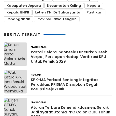
Kabupaten Jepara
Kecamatan Keling
Kepala
Kepala BNPB
Letjen TNI Dr Suharyanto
Pastikan
Penanganan
Provinsi Jawa Tengah
BERITA TERKAIT
NASIONAL
4 hari yang lalu
Partai Gelora Indonesia Luncurkan Desk
Verpol, Persiapan Hadapi Verifikasi KPU
Untuk Pemilu 2029
HUKUM
2 minggu yang lalu
KPK-MA Perkuat Benteng Integritas
Peradilan, PRISMA Disiapkan Cegah
Korupsi Sejak Hulu
NASIONAL
1 bulan yang lalu
Aturan Terbaru Kemendikdasmen, Serdik
Jadi Syarat Utama PPG Calon Guru Tahun