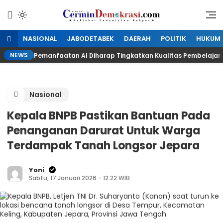
Lewati
ke
Refleksi Kedaulatan Rakyat
CerminDemokrasi.com
konten
NASIONAL
JABODETABEK
DAERAH
POLITIK
HUKUM
NEWS
Pemanfaatan AI Diharap Tingkatkan Kualitas Pembelajar
Kunjungi Website Resmi Cermin Demokrasi
Nasional
Menimipas: Setnov Bebas Sesuai Prosedur
Kepala BNPB Pastikan Bantuan Pada
Senin, 18 Agustus 2025
Penanganan Darurat Untuk Warga
Terdampak Tanah Longsor Jepara
Yoni
Sabtu, 17 Januari 2026 - 12:22 WIB