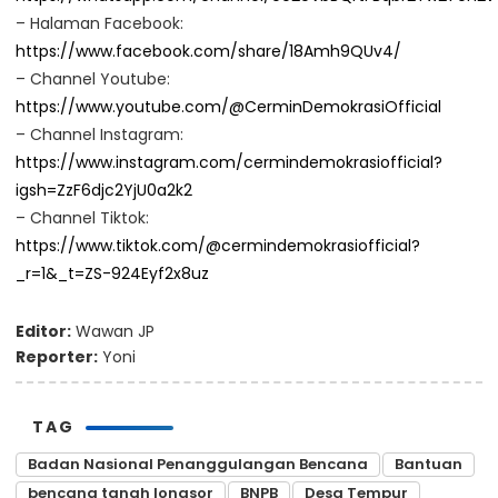
– Halaman Facebook:
https://www.facebook.com/share/18Amh9QUv4/
– Channel Youtube:
https://www.youtube.com/@CerminDemokrasiOfficial
– Channel Instagram:
https://www.instagram.com/cermindemokrasiofficial?
igsh=ZzF6djc2YjU0a2k2
– Channel Tiktok:
https://www.tiktok.com/@cermindemokrasiofficial?
_r=1&_t=ZS-924Eyf2x8uz
Editor:
Wawan JP
Reporter:
Yoni
TAG
Badan Nasional Penanggulangan Bencana
Bantuan
bencana tanah longsor
BNPB
Desa Tempur