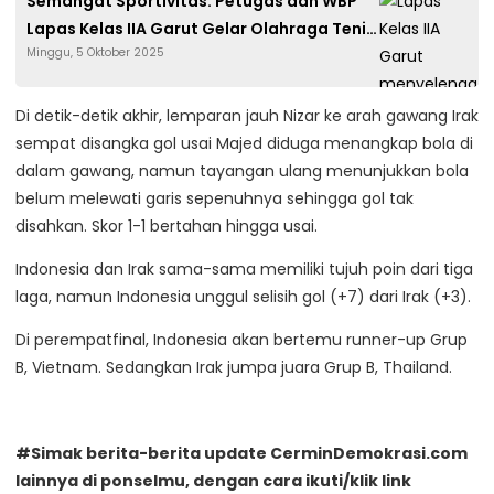
Semangat Sportivitas: Petugas dan WBP
Lapas Kelas IIA Garut Gelar Olahraga Tenis
Minggu, 5 Oktober 2025
Bersama
Di detik-detik akhir, lemparan jauh Nizar ke arah gawang Irak
sempat disangka gol usai Majed diduga menangkap bola di
dalam gawang, namun tayangan ulang menunjukkan bola
belum melewati garis sepenuhnya sehingga gol tak
disahkan. Skor 1-1 bertahan hingga usai.
Indonesia dan Irak sama-sama memiliki tujuh poin dari tiga
laga, namun Indonesia unggul selisih gol (+7) dari Irak (+3).
Di perempatfinal, Indonesia akan bertemu runner-up Grup
B, Vietnam. Sedangkan Irak jumpa juara Grup B, Thailand.
#Simak berita-berita update CerminDemokrasi.com
lainnya di ponselmu, dengan cara ikuti/klik link