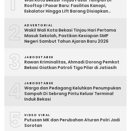
1
Wali Kota Bekasi Tinjau Pasar Tumpah Di
Rooftop I Pasar Baru: Fasilitas Kanopi,
Eskalator Hingga Lift Barang Disiapkan
Bertahap
2
ADVERTORIAL
Wakil Wali Kota Bekasi Tinjau Hari Pertama
Masuk Sekolah, Pastikan Kesiapan SMP
Negeri Sambut Tahun Ajaran Baru 2026
3
JABODETABEK
Rawan Kriminalitas, Ahmadi Dorong Pemkot
Bekasi Giatkan Patroli Tiga Pilar di Jatiasih
4
JABODETABEK
Warga dan Pedagang Keluhkan Penumpukan
Sampah Di Sebrang Pintu Keluar Terminal
Induk Bekasi
5
VIDEO VIRAL
Putusan MK dan Perubahan Aturan Polri Jadi
Sorotan