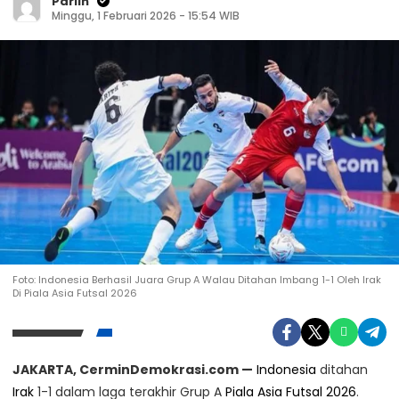
Parlin
Minggu, 1 Februari 2026 - 15:54 WIB
Foto: Indonesia Berhasil Juara Grup A Walau Ditahan Imbang 1-1 Oleh Irak
Kunjungi Website Resmi Cermin Demokrasi
Di Piala Asia Futsal 2026
Jangan Terlewat! Jadwal Siaran Langsung
Semifinal Piala AFF U-23 2025, Timnas
Kamis, 24 Juli 2025
JAKARTA, CerminDemokrasi.com —
Indonesia
ditahan
Indonesia U-23 Vs Thailand
Irak
1-1 dalam laga terakhir Grup A
Piala Asia Futsal 2026
.