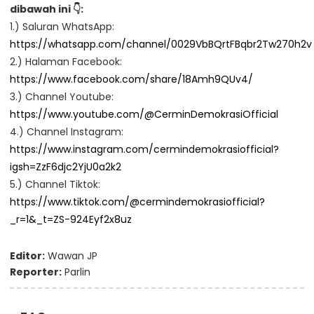
dibawah ini 👇:
1.) Saluran WhatsApp:
https://whatsapp.com/channel/0029VbBQrtFBqbr2Tw270h2v
2.) Halaman Facebook:
https://www.facebook.com/share/18Amh9QUv4/
3.) Channel Youtube:
https://www.youtube.com/@CerminDemokrasiOfficial
4.) Channel Instagram:
https://www.instagram.com/cermindemokrasiofficial?
igsh=ZzF6djc2YjU0a2k2
5.) Channel Tiktok:
https://www.tiktok.com/@cermindemokrasiofficial?
_r=1&_t=ZS-924Eyf2x8uz
Editor:
Wawan JP
Reporter:
Parlin