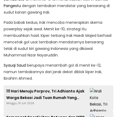
Pangestu
dengan tembakan mendatar yang bersarang di
sudut kanan gawang Irak.
Pada babak kedua, Irak mencoba menerapkan skema
powerplay sejak awal. Menit ke-10, strategi itu
membuahkan hasil. Kiper terbang Irak Haedr Majed berhasil
mencetak gol usai tembakan mendatarnya bersarang
telak di sudut kiri gawang Indonesia yang dikawal
Muhammad Nizar Nayaruddin.
Syauqi Saud
berupaya menambah gol di menit ke-12,
namun tembakannya dari jarak dekat diblok kiper Irak,
Ibrahim Ahmed.
111 Hari Menuju Porprov, Tri Adhianto Ajak
Warga Bekasi Jadi Tuan Rumah Yang
Minggu, 19 Juli 2026
Ramah