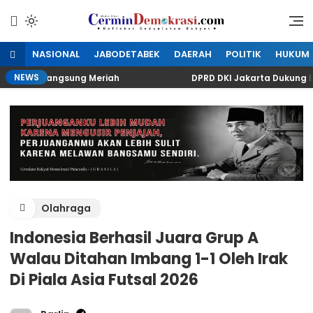
Lewati
ke
Refleksi Kedaulatan Rakyat
CerminDemokrasi.com
konten
NASIONAL
JABODETABEK
DAERAH
POLITIK
HUKUM
NEWS
gan Berlangsung Meriah
DPRD DKI Jakarta Dukung Pe
Olahraga
Indonesia Berhasil Juara Grup A
Walau Ditahan Imbang 1-1 Oleh Irak
Di Piala Asia Futsal 2026