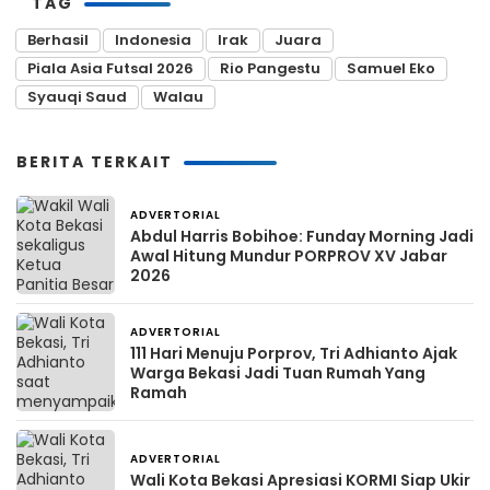
TAG
Berhasil
Indonesia
Irak
Juara
Piala Asia Futsal 2026
Rio Pangestu
Samuel Eko
Syauqi Saud
Walau
BERITA TERKAIT
ADVERTORIAL
3 minggu yang lalu
Abdul Harris Bobihoe: Funday Morning Jadi
Awal Hitung Mundur PORPROV XV Jabar
2026
ADVERTORIAL
3 minggu yang lalu
111 Hari Menuju Porprov, Tri Adhianto Ajak
Warga Bekasi Jadi Tuan Rumah Yang
Ramah
ADVERTORIAL
3 minggu yang lalu
Wali Kota Bekasi Apresiasi KORMI Siap Ukir