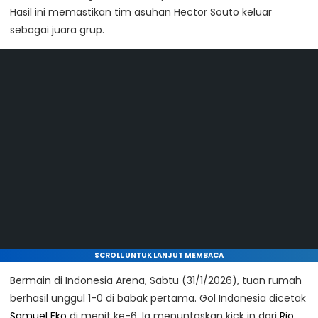
Hasil ini memastikan tim asuhan Hector Souto keluar
sebagai juara grup.
SCROLL UNTUK LANJUT MEMBACA
Bermain di Indonesia Arena, Sabtu (31/1/2026), tuan rumah
berhasil unggul 1-0 di babak pertama. Gol Indonesia dicetak
Samuel Eko
di menit ke-6. Ia menuntaskan kick in dari
Rio