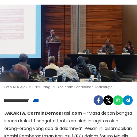
Foto: KPK Ajak MRPTNI Bangun Ekosistem Pendidikan Antikorupsi
Kunjungi Website Resmi Cermin Demokrasi
Kepala BNPB Pastikan Bantuan Pada
JAKARTA, CerminDemokrasi.com –
“Masa depan bangsa
Penanganan Darurat Untuk Warga Terdampak
secara kolektif sangat ditentukan oleh integritas oleh
Sabtu, 17 Januari 2026
Tanah Longsor Jepara
orang-orang yang ada di dalamnya”. Pesan ini disampaikan
Komisi Pemberantasan Korupsi (
KPK
) dalam forum Majelis