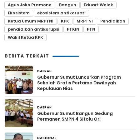
Agus Joko Pramono
Bangun
Eduart Wolok
Ekosistem
ekosistem antikorupsi
Ketua Umum MRPTNI
KPK
MRPTNI
Pendidikan
pendidikan antikorupsi
PTKIN
PTN
Wakil Ketua KPK
BERITA TERKAIT
DAERAH
24 jam yang lalu
Gubernur Sumut Luncurkan Program
Sekolah Gratis Pertama Diwilayah
Kepulauan Nias
DAERAH
1 hari yang lalu
Gubernur Sumut Bangun Gedung
Permanen SMPN 4 Sitolu Ori
NASIONAL
5 hari yang lalu