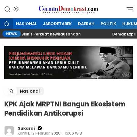
Lewati
ke
Refleksi Kedaulatan Rakyat
CerminDemokrasi.com
konten
NASIONAL
JABODETABEK
DAERAH
POLITIK
HUKU
NEWS
Peluang Bisnis Perkuat Kewirausahaan
Demak Expo 2026
Nasional
KPK Ajak MRPTNI Bangun Ekosistem
Pendidikan Antikorupsi
Sukardi
Kamis, 12 Februari 2026 - 16:06 WIB