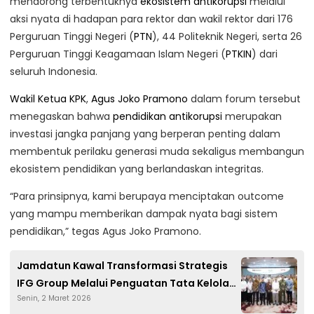
mendorong terbentuknya
ekosistem antikorupsi
melalui
aksi nyata di hadapan para rektor dan wakil rektor dari 176
Perguruan Tinggi Negeri (
PTN
), 44 Politeknik Negeri, serta 26
Perguruan Tinggi Keagamaan Islam Negeri (
PTKIN
) dari
seluruh Indonesia.
Wakil Ketua KPK
,
Agus Joko Pramono
dalam forum tersebut
menegaskan bahwa
pendidikan antikorupsi
merupakan
investasi jangka panjang yang berperan penting dalam
membentuk perilaku generasi muda sekaligus membangun
ekosistem pendidikan yang berlandaskan integritas.
“Para prinsipnya, kami berupaya menciptakan outcome
yang mampu memberikan dampak nyata bagi sistem
pendidikan,” tegas Agus Joko Pramono.
Jamdatun Kawal Transformasi Strategis
IFG Group Melalui Penguatan Tata Kelola
Senin, 2 Maret 2026
dan Mitigasi Risiko Hukum Terpadu