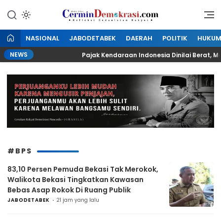
Lewati
ke
Refleksi Kedaulatan Rakyat
CerminDemokrasi.com
konten
NASIONAL
JABODETABEK
DAERAH
POLITIK
HUKU
NEWS
ekolah
Pajak Kendaraan Indonesia Dinilai Berat, Mal
#BPS
83,10 Persen Pemuda Bekasi Tak Merokok,
Walikota Bekasi Tingkatkan Kawasan
Bebas Asap Rokok Di Ruang Publik
JABODETABEK
21 jam yang lalu