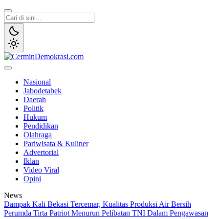
Lewati
ke
konten
CerminDemokrasi.com
Refleksi Kedaulatan Rakyat
Nasional
Jabodetabek
Daerah
Politik
Hukum
Pendidikan
Olahraga
Pariwisata & Kuliner
Advertorial
Iklan
Video Viral
Opini
News
Dampak Kali Bekasi Tercemar, Kualitas Produksi Air Bersih
Perumda Tirta Patriot Menurun
Pelibatan TNI Dalam Pengawasan