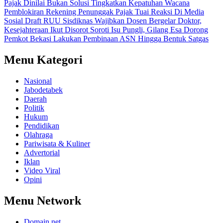
Pajak Dinilai Bukan Solusi Tingkatkan Kepatuhan
Wacana
Pemblokiran Rekening Penunggak Pajak Tuai Reaksi Di Media
Sosial
Draft RUU Sisdiknas Wajibkan Dosen Bergelar Doktor,
Kesejahteraan Ikut Disorot
Soroti Isu Pungli, Gilang Esa Dorong
Pemkot Bekasi Lakukan Pembinaan ASN Hingga Bentuk Satgas
Menu Kategori
Nasional
Jabodetabek
Daerah
Politik
Hukum
Pendidikan
Olahraga
Pariwisata & Kuliner
Advertorial
Iklan
Video Viral
Opini
Menu Network
Domain.net