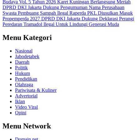
Budaya Vol. 5 Tahun 2026 Karet Kuningan Berlangsung Meriah
DPRD DKI Jakarta Dukung Pengumuman Nama Perusahaan
Swasta Pembuang Sampah Ilegal
Raperda PKL Diusulkan Masuk
Propemperda 2027
DPRD DKI Jakarta Dukung Deklarasi Perangi
Peredaran Tramadol Ilegal Untuk Lindungi Generasi Muda
Menu Kategori
Nasional
Jabodetabek
Daerah
Politik
Hukum
Pendidikan
Olahraga
Pariwisata & Kuliner
Advertorial
Iklan
Video Viral
Opini
Menu Network
Domain.net