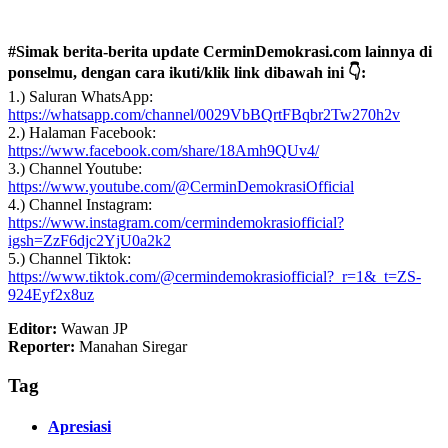
#Simak berita-berita update CerminDemokrasi.com lainnya di
ponselmu, dengan cara ikuti/klik link dibawah ini 👇:
1.) Saluran WhatsApp:
https://whatsapp.com/channel/0029VbBQrtFBqbr2Tw270h2v
2.) Halaman Facebook:
https://www.facebook.com/share/18Amh9QUv4/
3.) Channel Youtube:
https://www.youtube.com/@CerminDemokrasiOfficial
4.) Channel Instagram:
https://www.instagram.com/cermindemokrasiofficial?
igsh=ZzF6djc2YjU0a2k2
5.) Channel Tiktok:
https://www.tiktok.com/@cermindemokrasiofficial?_r=1&_t=ZS-
924Eyf2x8uz
Editor:
Wawan JP
Reporter:
Manahan Siregar
Tag
Apresiasi