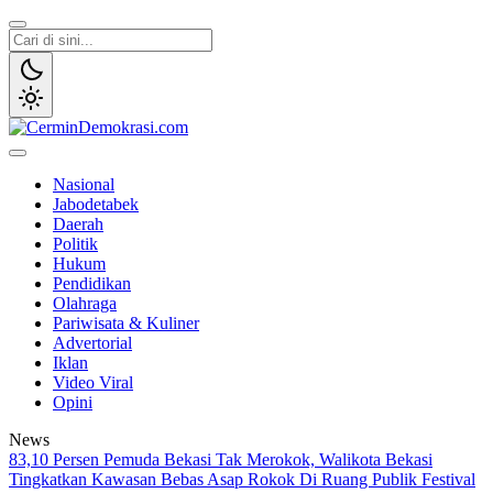
Lewati
ke
konten
CerminDemokrasi.com
Refleksi Kedaulatan Rakyat
Nasional
Jabodetabek
Daerah
Politik
Hukum
Pendidikan
Olahraga
Pariwisata & Kuliner
Advertorial
Iklan
Video Viral
Opini
News
83,10 Persen Pemuda Bekasi Tak Merokok, Walikota Bekasi
Tingkatkan Kawasan Bebas Asap Rokok Di Ruang Publik
Festival