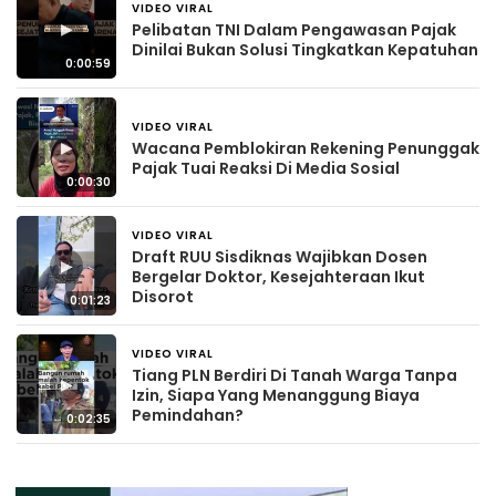
VIDEO VIRAL
3 hari yang lalu
▶
Pelibatan TNI Dalam Pengawasan Pajak
Dinilai Bukan Solusi Tingkatkan Kepatuhan
0:00:59
VIDEO VIRAL
3 hari yang lalu
▶
Wacana Pemblokiran Rekening Penunggak
Pajak Tuai Reaksi Di Media Sosial
0:00:30
VIDEO VIRAL
3 hari yang lalu
Draft RUU Sisdiknas Wajibkan Dosen
▶
Bergelar Doktor, Kesejahteraan Ikut
Disorot
0:01:23
VIDEO VIRAL
4 hari yang lalu
Tiang PLN Berdiri Di Tanah Warga Tanpa
▶
Izin, Siapa Yang Menanggung Biaya
Pemindahan?
0:02:35