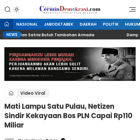
Lewati
ke
Refleksi Kedaulatan Rakyat
CerminDemokrasi.com
konten
NASIONAL
JABODETABEK
DAERAH
POLITIK
HUKU
NEWS
 LH Medan Satria Butuh Tambahan Armada
Dampak Kal
Kunjungi Website Resmi Cermin Demokrasi
Mengenal PPJ, Pajak Yang Dipungut Saat
Membeli Token Listrik
Rabu, 17 Juni 2026
Video Viral
Mati Lampu Satu Pulau, Netizen
Sindir Kekayaan Bos PLN Capai Rp110
Miliar