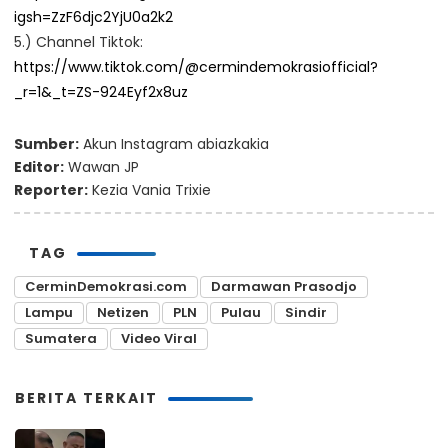
igsh=ZzF6djc2YjU0a2k2
5.) Channel Tiktok:
https://www.tiktok.com/@cermindemokrasiofficial?
_r=1&_t=ZS-924Eyf2x8uz
Sumber:
Akun Instagram abiazkakia
Editor:
Wawan JP
Reporter:
Kezia Vania Trixie
TAG
CerminDemokrasi.com
Darmawan Prasodjo
Lampu
Netizen
PLN
Pulau
Sindir
Sumatera
Video Viral
BERITA TERKAIT