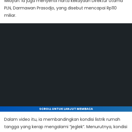
wilayah. Ia juga menyentil harta kekayaan Direktur Utama
PLN,
Darmawan Prasodjo
, yang disebut mencapai Rp110
miliar.
SCROLL UNTUK LANJUT MEMBACA
Dalam video itu, ia membandingkan kondisi listrik rumah
tangga yang kerap mengalami “jeglek”. Menurutnya, kondisi