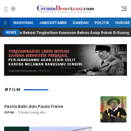
Lewati
ke
Refleksi Kedaulatan Rakyat
CerminDemokrasi.com
konten
NASIONAL
JABODETABEK
DAERAH
POLITIK
HUKUM
NEWS
 Walikota Bekasi Tingkatkan Kawasan Bebas Asap Rokok Di Ruang Pu
#FILM
Pesta Babi dan Paulo Freire
OPINI
3 bulan yang lalu