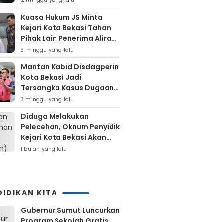
2 minggu yang lalu
Kuasa Hukum JS Minta
Kejari Kota Bekasi Tahan
Pihak Lain Penerima Aliran
Dana Rp80 Juta
3 minggu yang lalu
Mantan Kabid Disdagperin
Kota Bekasi Jadi
Tersangka Kasus Dugaan
Pungli MCK Pasar
3 minggu yang lalu
Bantargebang
Diduga Melakukan
Pelecehan, Oknum Penyidik
Kejari Kota Bekasi Akan
Dilaporkan
1 bulan yang lalu
DIDIKAN KITA
Gubernur Sumut Luncurkan
Program Sekolah Gratis