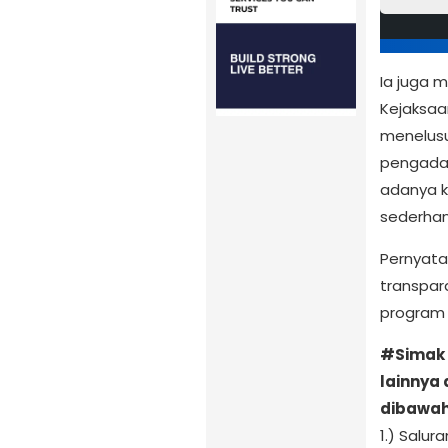
Ia juga 
Kejaksaa
menelusu
pengadaa
adanya k
sederhana
Pernyata
transpar
program 
#Simak 
lainnya 
dibawah i
1.) Salu