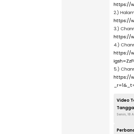
https:/
2.) Hala
https:/
3.) Chan
https://
4.) Chan
https://
igsh=ZzF
5.) Chann
https://
_r=1&_t
Video T
Tangga
Senin, 18
Perband