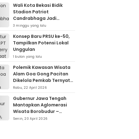
Wali Kota Bekasi Bidik
Stadion Patriot
Candrabhaga Jadi
Kawasan Sport City Dan
3 minggu yang lalu
Sport Tourism
Konsep Baru PRSU ke-50,
Tampilkan Potensi Lokal
Unggulan
1 bulan yang lalu
Polemik Kawasan Wisata
Alam Goa Gong Pacitan
Dikelola Pemkab Ternyata
Berdiri Di Atas Lahan Milik
Rabu, 22 April 2026
Warga
Gubernur Jawa Tengah
Mantapkan Aglomerasi
Wisata Borobudur –
Kopeng – Rawa Pening
Senin, 20 April 2026