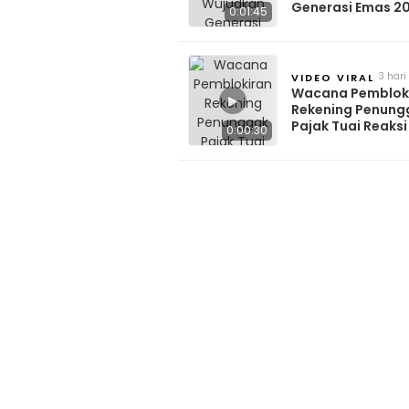
Generasi Emas 2
0:01:45
Benarkah Lebih P
MBG?
3 hari
VIDEO VIRAL
lalu
Wacana Pemblok
▶
Rekening Penung
Pajak Tuai Reaksi
0:00:30
Media Sosial