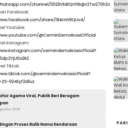
/whatsapp.com/channel/0029VbBQrtFBqbr2Tw270h2v
man Facebook:
/www.facebook.com/share/18Amh9QUv4/
nel Youtube:
www.youtube.com/@CerminDemokrasiOfficial
nel Instagram:
www.instagram.com/cermindemokrasiofficial?
6djc2YjU0a2k2
el Tiktok:
www.tiktok.com/@cermindemokrasiofficial?
=ZS-924Eyf2x8uz
afsir Agama Viral, Publik Beri Beragam
pan
 Agustus 2025
PAR
ingan Proses Balik Nama Kendaraan