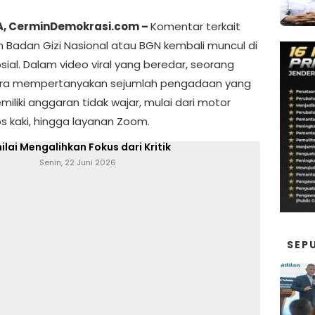
, CerminDemokrasi.com –
Komentar terkait
 Badan Gizi Nasional atau BGN kembali muncul di
sial. Dalam video viral yang beredar, seorang
ra mempertanyakan sejumlah pengadaan yang
njungi Website Resmi Cermin Demokrasi
emiliki anggaran tidak wajar, mulai dari motor
kaos kaki, hingga layanan Zoom.
i ‘Kalau Tidak Suka, Gantikan Saja’
nilai Mengalihkan Fokus dari Kritik
Senin, 22 Juni 2026
SEP