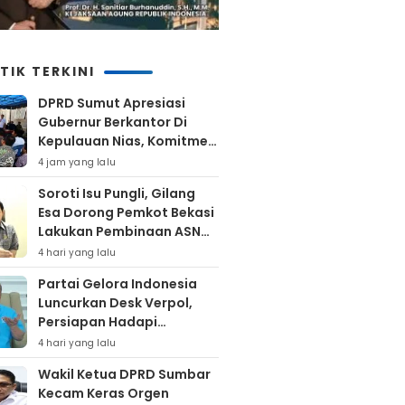
TIK TERKINI
DPRD Sumut Apresiasi
Gubernur Berkantor Di
Kepulauan Nias, Komitmen
Percepatan Pembangunan
4 jam yang lalu
Soroti Isu Pungli, Gilang
Esa Dorong Pemkot Bekasi
Lakukan Pembinaan ASN
Hingga Bentuk Satgas
4 hari yang lalu
Partai Gelora Indonesia
Luncurkan Desk Verpol,
Persiapan Hadapi
Verifikasi KPU Untuk Pemilu
4 hari yang lalu
2029
Wakil Ketua DPRD Sumbar
Kecam Keras Orgen