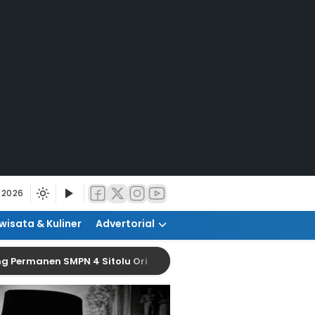
 2026
wisata & Kuliner
Advertorial
en SMPN 4 Sitolu Ori
DPRD Sumut Apresiasi Gub