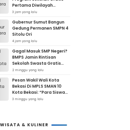
Pertama Diwilayah
Kepulauan Nias
3 jam yang lalu
Gubernur Sumut Bangun
Gedung Permanen SMPN 4
Sitolu Ori
4 jam yang lalu
Gagal Masuk SMP Negeri?
BMPS Jamin Rintisan
Sekolah Swasta Gratis
Untuk Masyarakat Kota
2 minggu yang lalu
Bekasi
Pesan Wakil Wali Kota
Bekasi Di MPLS SMAN 10
Kota Bekasi: “Para Siswa
Hindari Perilaku Yang
3 minggu yang lalu
Bertentangan Dengan
Norma Masyarakat
Maupun Agama”
IWISATA & KULINER