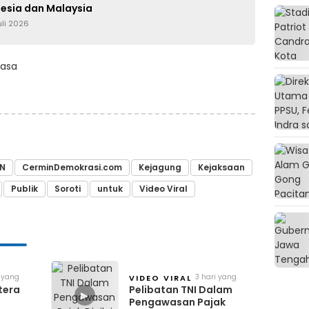
nesia dan Malaysia
uli 2026
kasa
N
CerminDemokrasi.com
Kejagung
Kejaksaan
Publik
Soroti
untuk
Video Viral
 yang
3 hari yang
VIDEO VIRAL
lalu
tera
Pelibatan TNI Dalam
▶
Pengawasan Pajak