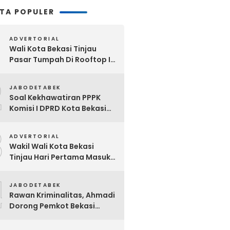
ITA POPULER
ADVERTORIAL
Wali Kota Bekasi Tinjau
Pasar Tumpah Di Rooftop I
Pasar Baru: Fasilitas Kanopi,
2
Eskalator Hingga Lift Barang
JABODETABEK
Disiapkan Bertahap
Soal Kekhawatiran PPPK
Komisi I DPRD Kota Bekasi
Akan Segera Minta
3
Klarifikasi OPD Terkait
ADVERTORIAL
Wakil Wali Kota Bekasi
Tinjau Hari Pertama Masuk
Sekolah, Pastikan Kesiapan
4
SMP Negeri Sambut Tahun
JABODETABEK
Ajaran Baru 2026
Rawan Kriminalitas, Ahmadi
Dorong Pemkot Bekasi
Giatkan Patroli Tiga Pilar di
Jatiasih