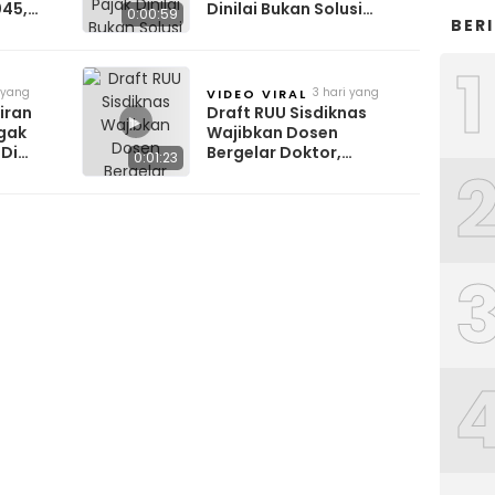
045,
Dinilai Bukan Solusi
0:00:59
BER
enting
Tingkatkan Kepatuhan
1
 yang
3 hari yang
VIDEO VIRAL
lalu
iran
Draft RUU Sisdiknas
▶
gak
Wajibkan Dosen
 Di
Bergelar Doktor,
0:01:23
Kesejahteraan Ikut
Disorot