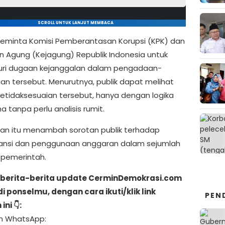
SCROLL UNTUK LANJUT MEMBACA
meminta
Komisi Pemberantasan Korupsi
(KPK) dan
n Agung (Kejagung) Republik Indonesia
untuk
ri dugaan kejanggalan dalam pengadaan-
n tersebut. Menurutnya, publik dapat melihat
etidaksesuaian tersebut, hanya dengan logika
 tanpa perlu analisis rumit.
an itu menambah sorotan publik terhadap
ansi dan penggunaan anggaran dalam sejumlah
pemerintah.
berita-berita update CerminDemokrasi.com
di ponselmu, dengan cara ikuti/klik link
PEN
ni 👇:
ran WhatsApp: