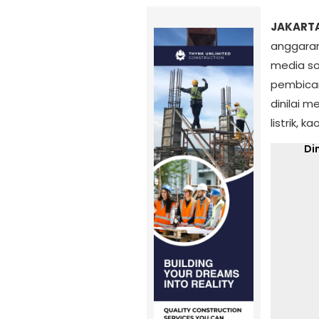
JAKARTA
anggaran
media so
pembica
Ku
dinilai m
listrik, 
Naras
Di