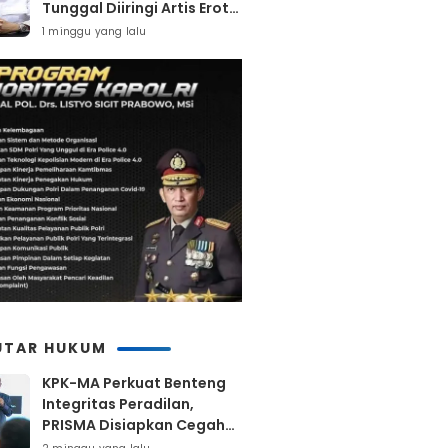
Tunggal Diiringi Artis Erotis
Di Kuranji
1 minggu yang lalu
UTAR HUKUM
KPK-MA Perkuat Benteng
Integritas Peradilan,
PRISMA Disiapkan Cegah
Korupsi Sejak Hulu