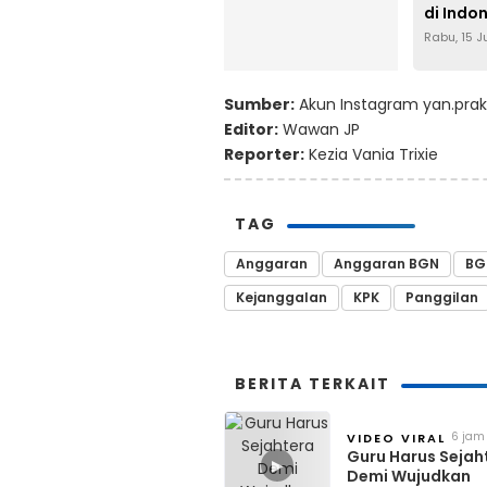
di Indo
Rabu, 15 J
Sumber:
Akun Instagram yan.pra
Editor:
Wawan JP
Reporter:
Kezia Vania Trixie
TAG
Anggaran
Anggaran BGN
BG
Kejanggalan
KPK
Panggilan
BERITA TERKAIT
6 jam
VIDEO VIRAL
lalu
Guru Harus Sejah
▶
Demi Wujudkan